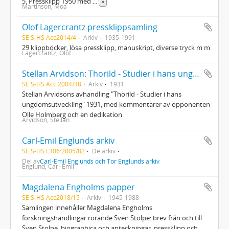
5. Pressklipp 1950 med
...
»
Martinson, Moa
Olof Lagercrantz pressklippsamling
SE S-HS Acc2014/4
Arkiv
1935-1991
29 klippböcker, lösa pressklipp, manuskript, diverse tryck m m
Lagercrantz, Olof
Stellan Arvidson: Thorild - Studier i hans ungdomsutveckling
SE S-HS Acc 2004/38
Arkiv
1931
Stellan Arvidsons avhandling "Thorild - Studier i hans
ungdomsutveckling" 1931, med kommentarer av opponenten
Olle Holmberg och en dedikation.
Arvidson, Stellan
Carl-Emil Englunds arkiv
SE S-HS L306:2005/82
Delarkiv
Del av
Carl-Emil Englunds och Tor Englunds arkiv
Englund, Carl-Emil
Magdalena Engholms papper
SE S-HS Acc2018/15
Arkiv
1945-1988
Samlingen innehåller Magdalena Engholms
forskningshandlingar rörande Sven Stolpe: brev från och till
Sven Stolpe, biographica och anteckningar, pressklipp och