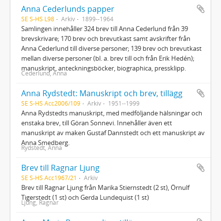
Anna Cederlunds papper
SE S-HS L98
Arkiv
1899--1964
Samlingen innehåller 324 brev till Anna Cederlund från 39
brevskrivare; 170 brev och brevutkast samt avskrifter från
Anna Cederlund till diverse personer; 139 brev och brevutkast
mellan diverse personer (bl. a. brev till och från Erik Hedén);
manuskript, anteckningsböcker, biographica, pressklipp.
Cederlund, Anna
Anna Rydstedt: Manuskript och brev, tillägg
SE S-HS Acc2006/109
Arkiv
1951--1999
Anna Rydstedts manuskript, med medföljande hälsningar och
enstaka brev, till Göran Sonnevi. Innehåller även ett
manuskript av maken Gustaf Dannstedt och ett manuskript av
Anna Smedberg.
Rydstedt, Anna
Brev till Ragnar Ljung
SE S-HS Acc1967/21
Arkiv
Brev till Ragnar Ljung från Marika Stiernstedt (2 st), Örnulf
Tigerstedt (1 st) och Gerda Lundequist (1 st)
Ljung, Ragnar