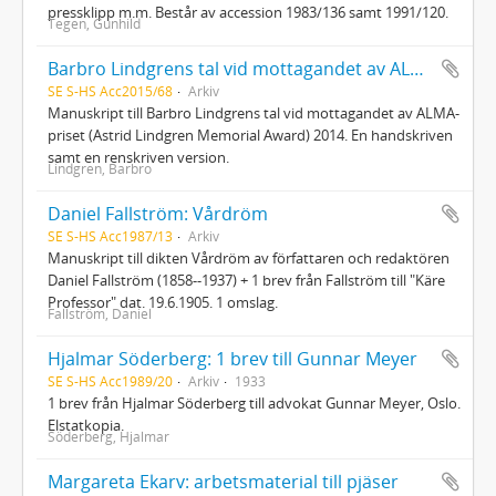
pressklipp m.m. Består av accession 1983/136 samt 1991/120.
Tegen, Gunhild
Barbro Lindgrens tal vid mottagandet av ALMA-priset
SE S-HS Acc2015/68
Arkiv
Manuskript till Barbro Lindgrens tal vid mottagandet av ALMA-
priset (Astrid Lindgren Memorial Award) 2014. En handskriven
samt en renskriven version.
Lindgren, Barbro
Daniel Fallström: Vårdröm
SE S-HS Acc1987/13
Arkiv
Manuskript till dikten Vårdröm av författaren och redaktören
Daniel Fallström (1858--1937) + 1 brev från Fallström till "Käre
Professor" dat. 19.6.1905. 1 omslag.
Fallström, Daniel
Hjalmar Söderberg: 1 brev till Gunnar Meyer
SE S-HS Acc1989/20
Arkiv
1933
1 brev från Hjalmar Söderberg till advokat Gunnar Meyer, Oslo.
Elstatkopia.
Söderberg, Hjalmar
Margareta Ekarv: arbetsmaterial till pjäser