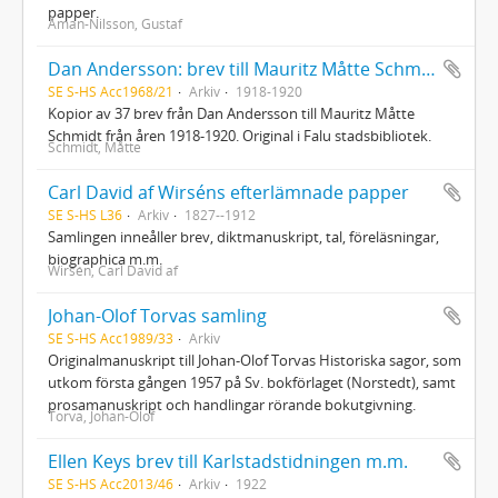
papper.
Åman-Nilsson, Gustaf
Dan Andersson: brev till Mauritz Måtte Schmidt
SE S-HS Acc1968/21
Arkiv
1918-1920
Kopior av 37 brev från Dan Andersson till Mauritz Måtte
Schmidt från åren 1918-1920. Original i Falu stadsbibliotek.
Schmidt, Måtte
Carl David af Wirséns efterlämnade papper
SE S-HS L36
Arkiv
1827--1912
Samlingen inneåller brev, diktmanuskript, tal, föreläsningar,
biographica m.m.
Wirsén, Carl David af
Johan-Olof Torvas samling
SE S-HS Acc1989/33
Arkiv
Originalmanuskript till Johan-Olof Torvas Historiska sagor, som
utkom första gången 1957 på Sv. bokförlaget (Norstedt), samt
prosamanuskript och handlingar rörande bokutgivning.
Torva, Johan-Olof
Ellen Keys brev till Karlstadstidningen m.m.
SE S-HS Acc2013/46
Arkiv
1922