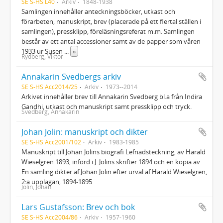
SE S-HS L40
Arkiv
1848-1938
Samlingen innehåller anteckningsböcker, utkast och
förarbeten, manuskript, brev (placerade på ett flertal ställen i
samlingen), pressklipp, föreläsningsreferat m.m. Samlingen
består av ett antal accessioner samt av de papper som våren
1933 ur Susen
...
»
Rydberg, Viktor
Annakarin Svedbergs arkiv
SE S-HS Acc2014/25
Arkiv
1973--2014
Arkivet innehåller brev till Annakarin Svedberg bl.a från Indira
Gandhi, utkast och manuskript samt pressklipp och tryck.
Svedberg, Annakarin
Johan Jolin: manuskript och dikter
SE S-HS Acc2001/102
Arkiv
1983-1985
Manuskript till Johan Jolins biografi Lefnadsteckning, av Harald
Wieselgren 1893, införd i J. Jolins skrifter 1894 och en kopia av
En samling dikter af Johan Jolin efter urval af Harald Wieselgren,
2:a upplagan, 1894-1895
Jolin, Johan
Lars Gustafsson: Brev och bok
SE S-HS Acc2004/86
Arkiv
1957-1960