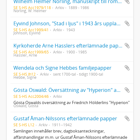
Wilhelm Helmer Norling, manuskript till romanen "Under himmelens valv" i tre exemplar samt en sammanfattning på engelska
SE S-HS Acc1979/118
Arkiv
1889 - 1986
Norling, W. Helmer
Eyvind Johnson, "Stad i ljus" i 1943 års upplaga med författarens egenhändiga textändringar. Exemplaret skall ha fungerat som manuskript till den upplaga som trycktes 1950.
SE S-HS Acc1999/41
Arkiv
1943
Johnson, Eyvind
Kyrkoherde Arne Hasslers efterlämnade papper, tillägg
SE S-HS Acc1999/65
Arkiv
1900 - 1985
Hassler, Arne
Wendela och Signe Hebbes familjepapper
SE S-HS Ih12
Arkiv
sent 1700-tal - tidigt 1900-tal
Hebbe, Signe
Gösta Oswald: Översättning av "Hyperion" av F. Hölderlin
SE S-HS Acc2004/46
Arkiv
Gösta Oswalds översättning av Friedrich Hölderlins "Hyperion"
Oswald, Gösta
Gustaf Åman-Nilssons efterlämnade papper
SE S-HS L12
Arkiv
1911--1942
Samlingen innehåller brev, dagboksanteckningar,
affärshandlingar m.m. ur Gustaf Åman-Nilssons efterlämnade