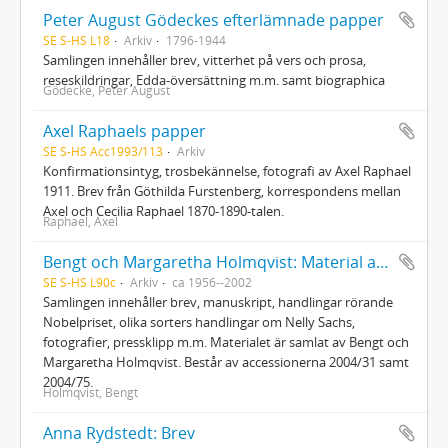
Peter August Gödeckes efterlämnade papper
SE S-HS L18
Arkiv
1796-1944
Samlingen innehåller brev, vitterhet på vers och prosa,
reseskildringar, Edda-översättning m.m. samt biographica
Gödecke, Peter August
Axel Raphaels papper
SE S-HS Acc1993/113
Arkiv
Konfirmationsintyg, trosbekännelse, fotografi av Axel Raphael
1911. Brev från Göthilda Furstenberg, korrespondens mellan
Axel och Cecilia Raphael 1870-1890-talen.
Raphael, Axel
Bengt och Margaretha Holmqvist: Material av och om Nelly Sachs
SE S-HS L90c
Arkiv
ca 1956--2002
Samlingen innehåller brev, manuskript, handlingar rörande
Nobelpriset, olika sorters handlingar om Nelly Sachs,
fotografier, pressklipp m.m. Materialet är samlat av Bengt och
Margaretha Holmqvist. Består av accessionerna 2004/31 samt
2004/75.
Holmqvist, Bengt
Anna Rydstedt: Brev