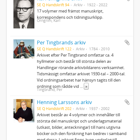
SE Q Handskrift 94
Arkiv
1922 - 2022
17 volymer med främst manuskript,
korrespondens och tidningsurklipp.
Örngrim, Karl
Per Tingbrands arkiv
SE Q Handskrift 122
Arkiv
1784 - 2010
Arkivet efter Per Tingbrand omfattar ca. 4
hyllmeter och består till största delen av
Handlingar rörande arkivbildarens verksamhet.
Tidsmässigt omfattar arkivet 1930-tal – 2000-tal.
Vid ordningsarbetet har hänsyn tagits till den
ordning som rådde vid
...
»
Tingbrand, Per
Henning Larssons arkiv
SE Q Handskrift 202
Arkiv
1937 - 2002
Arkivet består av 4 volymer och innehåller till
största del manuskript och underlagsmaterial
(utkast, bilder, anteckningar) till hans utgivna
böcker och den forskning han bedrev i samband
med dessa. I arkivet finns även underlag till