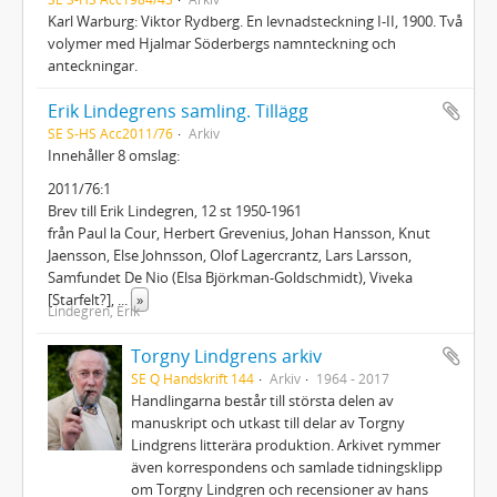
Karl Warburg: Viktor Rydberg. En levnadsteckning I-II, 1900. Två
volymer med Hjalmar Söderbergs namnteckning och
anteckningar.
Erik Lindegrens samling. Tillägg
SE S-HS Acc2011/76
Arkiv
Innehåller 8 omslag:
2011/76:1
Brev till Erik Lindegren, 12 st 1950-1961
från Paul la Cour, Herbert Grevenius, Johan Hansson, Knut
Jaensson, Else Johnsson, Olof Lagercrantz, Lars Larsson,
Samfundet De Nio (Elsa Björkman-Goldschmidt), Viveka
[Starfelt?],
...
»
Lindegren, Erik
Torgny Lindgrens arkiv
SE Q Handskrift 144
Arkiv
1964 - 2017
Handlingarna består till största delen av
manuskript och utkast till delar av Torgny
Lindgrens litterära produktion. Arkivet rymmer
även korrespondens och samlade tidningsklipp
om Torgny Lindgren och recensioner av hans