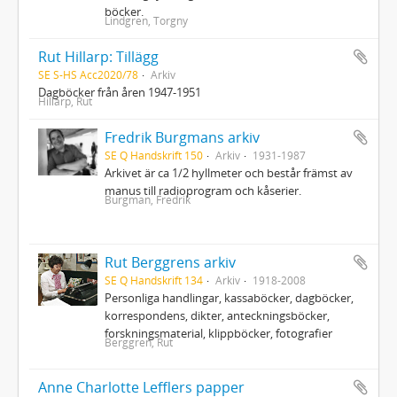
böcker.
Lindgren, Torgny
Rut Hillarp: Tillägg
SE S-HS Acc2020/78
Arkiv
Dagböcker från åren 1947-1951
Hillarp, Rut
Fredrik Burgmans arkiv
SE Q Handskrift 150
Arkiv
1931-1987
Arkivet är ca 1/2 hyllmeter och består främst av
manus till radioprogram och kåserier.
Burgman, Fredrik
Rut Berggrens arkiv
SE Q Handskrift 134
Arkiv
1918-2008
Personliga handlingar, kassaböcker, dagböcker,
korrespondens, dikter, anteckningsböcker,
forskningsmaterial, klippböcker, fotografier
Berggren, Rut
Anne Charlotte Lefflers papper