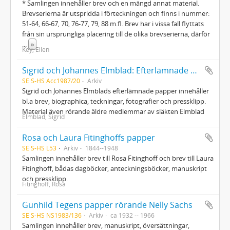
* Samlingen innehåller brev och en mängd annat material.
Brevserierna är utspridda i förteckningen och finns i nummer:
51-64, 66-67, 70, 76-77, 79, 88 m.fl. Brev har i vissa fall flyttats
från sin ursprungliga placering till de olika brevserierna, därför
...
»
Key, Ellen
Sigrid och Johannes Elmblad: Efterlämnade papper
SE S-HS Acc1987/20
Arkiv
Sigrid och Johannes Elmblads efterlämnade papper innehåller
bl.a brev, biographica, teckningar, fotografier och pressklipp.
Material även rörande äldre medlemmar av släkten Elmblad
Elmblad, Sigrid
Rosa och Laura Fitinghoffs papper
SE S-HS L53
Arkiv
1844--1948
Samlingen innehåller brev till Rosa Fitinghoff och brev till Laura
Fitinghoff, bådas dagböcker, anteckningsböcker, manuskript
och pressklipp.
Fitinghoff, Rosa
Gunhild Tegens papper rörande Nelly Sachs
SE S-HS NS1983/136
Arkiv
ca 1932 -- 1966
Samlingen innehåller brev, manuskript, översättningar,