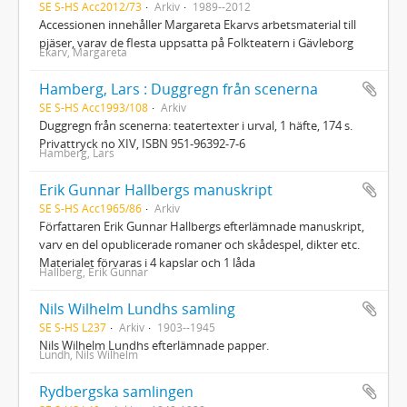
SE S-HS Acc2012/73
Arkiv
1989--2012
Accessionen innehåller Margareta Ekarvs arbetsmaterial till
pjäser, varav de flesta uppsatta på Folkteatern i Gävleborg
Ekarv, Margareta
Hamberg, Lars : Duggregn från scenerna
SE S-HS Acc1993/108
Arkiv
Duggregn från scenerna: teatertexter i urval, 1 häfte, 174 s.
Privattryck no XIV, ISBN 951-96392-7-6
Hamberg, Lars
Erik Gunnar Hallbergs manuskript
SE S-HS Acc1965/86
Arkiv
Författaren Erik Gunnar Hallbergs efterlämnade manuskript,
varv en del opublicerade romaner och skådespel, dikter etc.
Materialet förvaras i 4 kapslar och 1 låda
Hallberg, Erik Gunnar
Nils Wilhelm Lundhs samling
SE S-HS L237
Arkiv
1903--1945
Nils Wilhelm Lundhs efterlämnade papper.
Lundh, Nils Wilhelm
Rydbergska samlingen