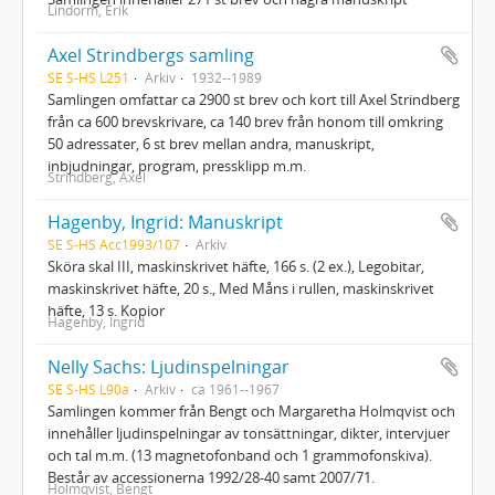
Lindorm, Erik
Axel Strindbergs samling
SE S-HS L251
Arkiv
1932--1989
Samlingen omfattar ca 2900 st brev och kort till Axel Strindberg
från ca 600 brevskrivare, ca 140 brev från honom till omkring
50 adressater, 6 st brev mellan andra, manuskript,
inbjudningar, program, pressklipp m.m.
Strindberg, Axel
Hagenby, Ingrid: Manuskript
SE S-HS Acc1993/107
Arkiv
Sköra skal III, maskinskrivet häfte, 166 s. (2 ex.), Legobitar,
maskinskrivet häfte, 20 s., Med Måns i rullen, maskinskrivet
häfte, 13 s. Kopior
Hagenby, Ingrid
Nelly Sachs: Ljudinspelningar
SE S-HS L90a
Arkiv
ca 1961--1967
Samlingen kommer från Bengt och Margaretha Holmqvist och
innehåller ljudinspelningar av tonsättningar, dikter, intervjuer
och tal m.m. (13 magnetofonband och 1 grammofonskiva).
Består av accessionerna 1992/28-40 samt 2007/71.
Holmqvist, Bengt