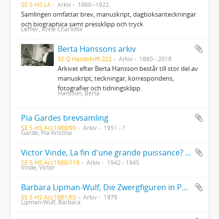
SE S-HS L4
Arkiv
1860--1922
Samlingen omfattar brev, manuskript, dagboksanteckningar
och biographica samt pressklipp och tryck
Leffler, Anne Charlotte
Berta Hanssons arkiv
SE Q Handskrift 222
Arkiv
1880 - 2018
Arkivet efter Berta Hansson består till stor del av
manuskript, teckningar, korrespondens,
fotografier och tidningsklipp.
Hansson, Berta
Pia Gardes brevsamling
SE S-HS Acc1980/90
Arkiv
1951 - ?
Garde, Pia-Kristina
Victor Vinde, La fin d'une grande puissance? Exemplar med dedikation från författaren till Lucien Maury. Ur Kjell Strömbergs bibliotek
SE S-HS Acc1980/118
Arkiv
1942 - 1945
Vinde, Victor
Barbara Lipman-Wulf, Die Zwergfiguren in Pär Lagerkvists Dvärgen und Günter Grass' Die Blechtrommel
SE S-HS Acc1981/65
Arkiv
1979
Lipman-Wulf, Barbara