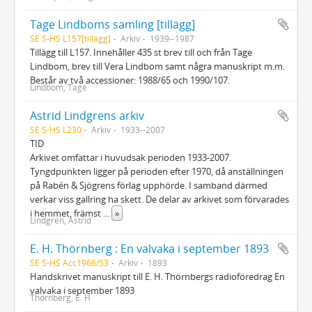
Tage Lindboms samling [tillägg]
SE S-HS L157[tillägg]
Arkiv
1939--1987
Tillägg till L157. Innehåller 435 st brev till och från Tage
Lindbom, brev till Vera Lindbom samt några manuskript m.m.
Består av två accessioner: 1988/65 och 1990/107.
Lindbom, Tage
Astrid Lindgrens arkiv
SE S-HS L230
Arkiv
1933--2007
TID
Arkivet omfattar i huvudsak perioden 1933-2007.
Tyngdpunkten ligger på perioden efter 1970, då anställningen
på Rabén & Sjögrens förlag upphörde. I samband därmed
verkar viss gallring ha skett. De delar av arkivet som förvarades
i hemmet, främst
...
»
Lindgren, Astrid
E. H. Thörnberg : En valvaka i september 1893
SE S-HS Acc1966/53
Arkiv
1893
Handskrivet manuskript till E. H. Thörnbergs radioföredrag En
valvaka i september 1893
Thörnberg, E. H