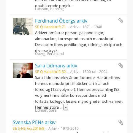
opublicerade projekt.
Larsson, Henning
Ferdinand Öbergs arkiv
SE Q Handskrift 71
Arkiv
1871 - 1948
Arkivet omfattar personliga handlingar,
almanackor, korrespondens och manuskript.
Dessutom finns predikningar, tidningsurklipp och
diverse tryck.
Öberg, Ferdinand
Sara Lidmans arkiv
SE Q Handskrift 52
Arkiv
1800-tal - 2004
Sara Lidmans arkiv är omfattande. Här återfinns
hennes manuskript till böcker, artiklar och
föredrag (122 volymer). Hennes brevsamling (92
volymer) innehåller korrespondens med
författarkollegor, läsare, myndigheter och vänner.
Hennes stora
...
»
Lidman, Sara
Svenska PENs arkiv
SE S-HS Acc2016/8
Arkiv
1973-2010