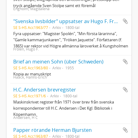
tryck angående Sven Stolpe samt ett föremål
Engholm, Magdalena
"Svenska livsbilder" uppsatser av Hugo F. Frölén
SE S-HS Acc1963/77
Arkiv
1800-tal
Fyra uppsatser: "Magister Spolén", "Min första lärarinna",
"Gamle kammarjunkaren", "Fröken Jaquette". Författaren (f.
1865) var rektor vid Högre allmänna läroverket å Kungsholmen
Frölén, Hugo F.
Brief an meinen Sohn (über Schweden)
SE S-HS Acc1963/80
Arkiv
1955
Kopia av manuskript
Haack, Hanns-Erich
H.C. Andersen brevregister
SE S-HS Acc1971/6
Arkiv
1800-tal
Maskinskrivet register från 1971 över brev från svenska
korrespondenter till H.C. Andersen i Det Kgl. Bibliotek i
Köpenhamn.
Andersen, H C
Papper rörande Herman Bjursten
SE S-HS Acc1963/87
Arkiv
1800-tal