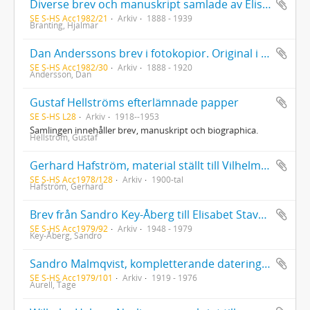
Diverse brev och manuskript samlade av Elis Lindroth
SE S-HS Acc1982/21
Arkiv
1888 - 1939
Branting, Hjalmar
Dan Anderssons brev i fotokopior. Original i Stads- och länsbiblioteket i Falun
SE S-HS Acc1982/30
Arkiv
1888 - 1920
Andersson, Dan
Gustaf Hellströms efterlämnade papper
SE S-HS L28
Arkiv
1918--1953
Samlingen innehåller brev, manuskript och biographica.
Hellström, Gustaf
Gerhard Hafström, material ställt till Vilhelm Mobergs förfogande för hans "Min svenska historia 2" samt korrespondens m.m. om VM:s bok
SE S-HS Acc1978/128
Arkiv
1900-tal
Hafström, Gerhard
Brev från Sandro Key-Åberg till Elisabet Stavenow; manuskript av Sandro Key-Åberg; pressklipp rörande Sandro Key-Åberg; brev till Sandro Key-Åberg från Arne (Sand?); tryck och inbjudningskort rörande Uppsalas studentliv som tillhört Sandro Key-Åberg och Elisabet Stavenow
SE S-HS Acc1979/92
Arkiv
1948 - 1979
Key-Åberg, Sandro
Sandro Malmqvist, kompletterande dateringarenligt bevarad korrespondens för Kaja Widegrens och Tage Aurells resor och vistelser åren 1919-1924. Anmärkning till Parisvistelsen våren 1919
SE S-HS Acc1979/101
Arkiv
1919 - 1976
Aurell, Tage