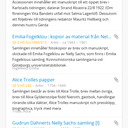
Accessionen innehåller ett manuskript till ett öppet brev i
Karlstads-tidningen, daterat Strand Alvastra 22/8 1922. (Om
föreningen Vita Bandets utfall mot Selma Lagerlöf). Dessutom
ett följebrev till tidningens redaktör Mauritz Hellberg och
dennes hustru Gerda
Emilia Fogelklou : kopior av material från Nelly Sachs
SE S-HS Acc1993/315
Arkiv
ca 1943 -- 1961
Samlingen innehåller fotokopior av brev och manuskript,
skickade till Emilia Fogelklou av Nelly Sachs, som finns i Emilia
Fogelklous samling, Kvinnohistoriska samlingarna vid
Göteborgs universitetsbibliotek.
Fogelklou, Emilia
Alice Trolles papper
SE S-HS L92
Arkiv
1756--1949
Samlingen består av brev till Alice Trolle, brev mellan övriga,
brev till Alice Gyldenstolpe född Nieroth; gästbok, handlingar
rörande olika släkter, Alice Trolles manuskript och pressklipp,
biographica, tryck med mera.
Trolle, Alice
Gudrun Dähnerts Nelly Sachs-samling [I]