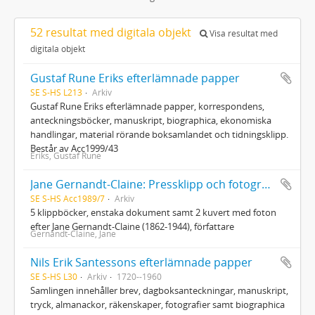
52 resultat med digitala objekt
Visa resultat med
digitala objekt
Gustaf Rune Eriks efterlämnade papper
SE S-HS L213
Arkiv
Gustaf Rune Eriks efterlämnade papper, korrespondens,
anteckningsböcker, manuskript, biographica, ekonomiska
handlingar, material rörande boksamlandet och tidningsklipp.
Består av Acc1999/43
Eriks, Gustaf Rune
Jane Gernandt-Claine: Pressklipp och fotografier
SE S-HS Acc1989/7
Arkiv
5 klippböcker, enstaka dokument samt 2 kuvert med foton
efter Jane Gernandt-Claine (1862-1944), författare
Gernandt-Claine, Jane
Nils Erik Santessons efterlämnade papper
SE S-HS L30
Arkiv
1720--1960
Samlingen innehåller brev, dagboksanteckningar, manuskript,
tryck, almanackor, räkenskaper, fotografier samt biographica