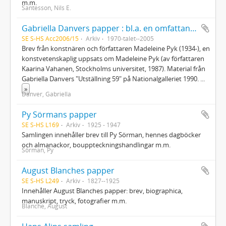
m.m.
Santesson, Nils E.
Gabriella Danvers papper : bl.a. en omfattande samling brev från Madeleine Pyk
SE S-HS Acc2006/15
Arkiv
1970-talet--2005
Brev från konstnären och författaren Madeleine Pyk (1934-), en
konstvetenskaplig uppsats om Madeleine Pyk (av författaren
Kaarina Vahanen, Stockholms universitet, 1987). Material från
Gabriella Danvers "Utställning 59" på Nationalgalleriet 1990.
...
»
Danver, Gabriella
Py Sörmans papper
SE S-HS L169
Arkiv
1925 - 1947
Samlingen innehåller brev till Py Sörman, hennes dagböcker
och almanackor, bouppteckningshandlingar m.m.
Sörman, Py
August Blanches papper
SE S-HS L249
Arkiv
1827--1925
Innehåller August Blanches papper: brev, biographica,
manuskript, tryck, fotografier m.m.
Blanche, August