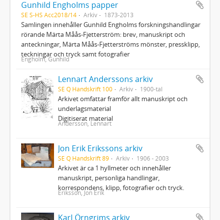
Gunhild Engholms papper
SE S-HS Acc2018/14
Arkiv
1873-2013
Samlingen innehåller Gunhild Engholms forskningshandlingar
rörande Märta Måås-Fjetterström: brev, manuskript och
anteckningar, Märta Måås-Fjetterströms mönster, pressklipp,
teckningar och tryck samt fotografier
Engholm, Gunhild
Lennart Anderssons arkiv
SE Q Handskrift 100
Arkiv
1900-tal
Arkivet omfattar framför allt manuskript och
underlagsmaterial
Digitiserat material
Andersson, Lennart
Jon Erik Erikssons arkiv
SE Q Handskrift 89
Arkiv
1906 - 2003
Arkivet är ca 1 hyllmeter och innehåller
manuskript, personliga handlingar,
korrespondens, klipp, fotografier och tryck.
Eriksson, Jon Erik
Karl Örngrims arkiv