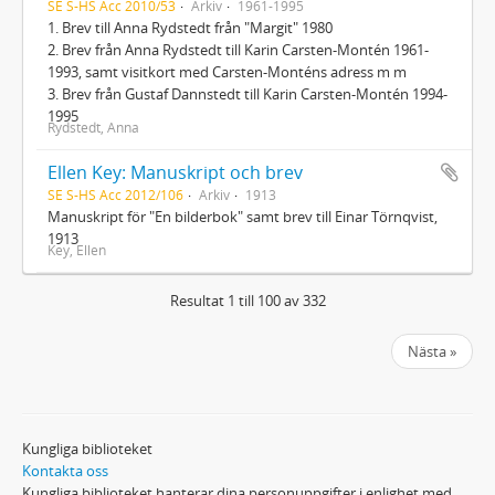
SE S-HS Acc 2010/53
Arkiv
1961-1995
1. Brev till Anna Rydstedt från "Margit" 1980
2. Brev från Anna Rydstedt till Karin Carsten-Montén 1961-
1993, samt visitkort med Carsten-Monténs adress m m
3. Brev från Gustaf Dannstedt till Karin Carsten-Montén 1994-
1995
Rydstedt, Anna
Ellen Key: Manuskript och brev
SE S-HS Acc 2012/106
Arkiv
1913
Manuskript för "En bilderbok" samt brev till Einar Törnqvist,
1913
Key, Ellen
Resultat 1 till 100 av 332
Nästa »
Kungliga biblioteket
Kontakta oss
Kungliga biblioteket hanterar dina personuppgifter i enlighet med