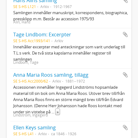
Hans Alins samling
SE S-HS L121
Arkiv
1912-1967
Samlingen innehåller manuskript, korrespondens, biographica,
pressklipp m.m. Består av accession 1975/93
Alin, Hans
Tage Lindbom: Excerpter
SE S-HS Acc1993/141
Arkiv
Innehåller excerpter med anteckningar som varit underlag till
T.L:s verk. De två sista kapslarna innehåller register till
samlingen
Lindbom, Tage
Anna Maria Roos samling, tillägg
SE S-HS Acc2000/62
Arkiv
1881--1972
Accessionen innehåller Ingegerd Lindströms hopsamlade
material till sin bok om Anna Maria Roos. Utöver brev till/från
Anna Maria Roos finns en större mängd brev till/från Edvard
Johansson. (Denne Herr Johansson hade Roos kontakt med
under sin vistelse på
...
»
Lindström, Ingegerd
Ellen Keys samling
SE S-HS L41
Arkiv
ca 1846 - 1926