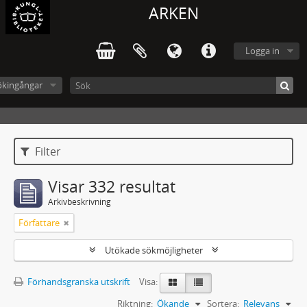
ARKEN
Logga in
ökingångar
Filter
Visar 332 resultat
Arkivbeskrivning
Författare
Utökade sökmöjligheter
Förhandsgranska utskrift
Visa:
Riktning:
Ökande
Sortera:
Relevans