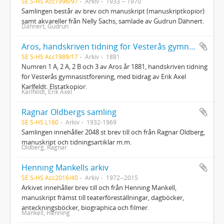
SE S-HS Acc1996/97
Arkiv
1933 -- 1970
Samlingen består av brev och manuskript (manuskriptkopior)
samt akvareller från Nelly Sachs, samlade av Gudrun Dähnert.
Dähnert, Gudrun
Aros, handskriven tidning för Vesterås gymnasistförening, med bidrag av Erik Axel Karlfeldt
SE S-HS Acc1989/17
Arkiv
1881
Numren 1 A, 2 A, 2 B och 3 av Aros år 1881, handskriven tidning
för Vesterås gymnasistförening, med bidrag av Erik Axel
Karlfeldt. Elstatkopior.
Karlfeldt, Erik Axel
Ragnar Oldbergs samling
SE S-HS L160
Arkiv
1932-1969
Samlingen innehåller 2048 st brev till och från Ragnar Oldberg,
manuskript och tidningsartiklar m.m.
Oldberg, Ragnar
Henning Mankells arkiv
SE S-HS Acc2016/40
Arkiv
1972--2015
Arkivet innehåller brev till och från Henning Mankell,
manuskript främst till teaterföreställningar, dagböcker,
anteckningsböcker, biographica och filmer.
Mankell, Henning