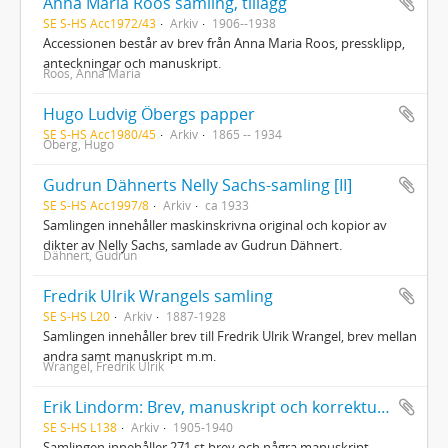
Anna Maria Roos samling, tillägg
SE S-HS Acc1972/43
Arkiv
1906--1938
Accessionen består av brev från Anna Maria Roos, pressklipp,
anteckningar och manuskript.
Roos, Anna Maria
Hugo Ludvig Öbergs papper
SE S-HS Acc1980/45
Arkiv
1865 -- 1934
Öberg, Hugo
Gudrun Dähnerts Nelly Sachs-samling [II]
SE S-HS Acc1997/8
Arkiv
ca 1933
Samlingen innehåller maskinskrivna original och kopior av
dikter av Nelly Sachs, samlade av Gudrun Dähnert.
Dähnert, Gudrun
Fredrik Ulrik Wrangels samling
SE S-HS L20
Arkiv
1887-1928
Samlingen innehåller brev till Fredrik Ulrik Wrangel, brev mellan
andra samt manuskript m.m.
Wrangel, Fredrik Ulrik
Erik Lindorm: Brev, manuskript och korrektur m.m.
SE S-HS L138
Arkiv
1905-1940
Samlingen innehåller 271 st brev och några manuskript