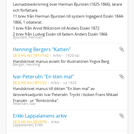
Levnadsbeskrivning över Herman Bjursten (1825-1866), lärare
och författare.
11 brev från Herman Bjursten till systern Ingegjerd Essén 1844-
1866, 1 odaterat.
1 brev från Arvid Wikström till Anders Essén 1872.
2 brev från Ludvig Essén till fadern Anders Essén 1866
Bjursten, Herman
Henning Bergers "Katten"
SE S-HS Acc1971/142
Arkiv
1920-tal
Handskrivet manus avsett för illustratören Yngve Berg.
Berger, Henning
Ivar Petersén "En liten mal"
SE S-HS Acc1971/22
Arkiv
ca 1920
Handskrivet manus till dikten "En liten mal" av
läroverksadjunkt Ivar Petersén. Tryckt i boken Frans Mikael
Franzén : ur "Rimkrönika".
Petersén, Ivar
Erkki Lappalainens arkiv
SE S-HS Acc2010/76
Arkiv
Lappalainen, Erkki