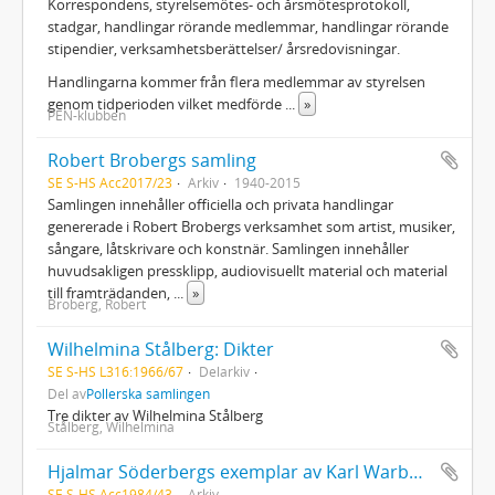
Korrespondens, styrelsemötes- och årsmötesprotokoll,
stadgar, handlingar rörande medlemmar, handlingar rörande
stipendier, verksamhetsberättelser/ årsredovisningar.
Handlingarna kommer från flera medlemmar av styrelsen
genom tidperioden vilket medförde
...
»
PEN-klubben
Robert Brobergs samling
SE S-HS Acc2017/23
Arkiv
1940-2015
Samlingen innehåller officiella och privata handlingar
genererade i Robert Brobergs verksamhet som artist, musiker,
sångare, låtskrivare och konstnär. Samlingen innehåller
huvudsakligen pressklipp, audiovisuellt material och material
till framträdanden,
...
»
Broberg, Robert
Wilhelmina Stålberg: Dikter
SE S-HS L316:1966/67
Delarkiv
Del av
Pollerska samlingen
Tre dikter av Wilhelmina Stålberg
Stålberg, Wilhelmina
Hjalmar Söderbergs exemplar av Karl Warburgs verk Viktor Rydberg
SE S-HS Acc1984/43
Arkiv