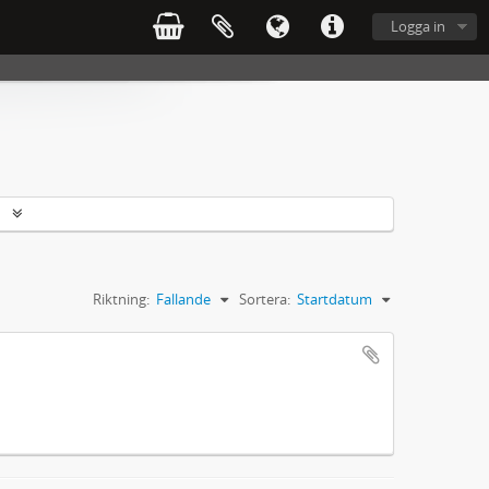
Logga in
r
Riktning:
Fallande
Sortera:
Startdatum