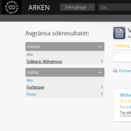
ARKEN
Sökingångar
V
Avgränsa sökresultatet:
A
namn
Stålberg
Alla
Stålberg, Wilhelmina
1
ämne
Förhan
Alla
Författare
1
Poesi
1
Wilhe
SE S-H
Del av
Tre di
Stålbe