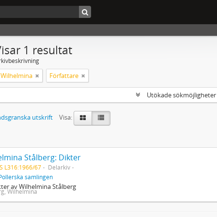
isar 1 resultat
rkivbeskrivning
, Wilhelmina
Författare
Utökade sökmöjlighete
dsgranska utskrift
Visa:
lmina Stålberg: Dikter
S L316:1966/67
Delarkiv
Pollerska samlingen
kter av Wilhelmina Stålberg
rg, Wilhelmina