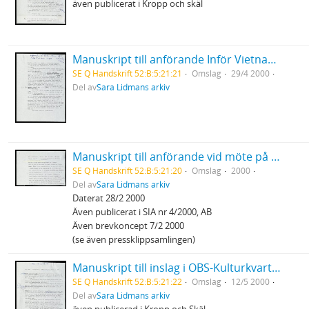
även publicerat i Kropp och skäl
Manuskript till anförande Inför Vietnams seger - 25 årsdagen Katasalen ABF
SE Q Handskrift 52:B:5:21:21
Omslag
29/4 2000
Del av
Sara Lidmans arkiv
Manuskript till anförande vid möte på Palmedagen "Vad kan vi göra?" Internationell solidaritet och vårt ansvar
SE Q Handskrift 52:B:5:21:20
Omslag
2000
Del av
Sara Lidmans arkiv
Daterat 28/2 2000
Även publicerat i SIA nr 4/2000, AB
Även brevkoncept 7/2 2000
(se även pressklippsamlingen)
Manuskript till inslag i OBS-Kulturkvarten "Den användbare löjtnant Calley"
SE Q Handskrift 52:B:5:21:22
Omslag
12/5 2000
Del av
Sara Lidmans arkiv