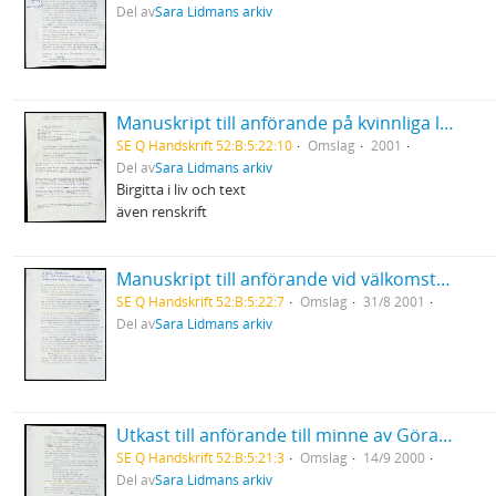
Del av
Sara Lidmans arkiv
Manuskript till anförande på kvinnliga litteraturvetares konferens med Birgitta Holms 65-års dag som anledning för semenariet
SE Q Handskrift 52:B:5:22:10
Omslag
2001
Del av
Sara Lidmans arkiv
Birgitta i liv och text
även renskrift
Manuskript till anförande vid välkomstceremoni för lärarhögskolans första årskurs (Aula Nordica, Umeå)
SE Q Handskrift 52:B:5:22:7
Omslag
31/8 2001
Del av
Sara Lidmans arkiv
Utkast till anförande till minne av Göran Tunström "Göran Tunströms andra hjärna" Musikhögskolan Göteborg
SE Q Handskrift 52:B:5:21:3
Omslag
14/9 2000
Del av
Sara Lidmans arkiv