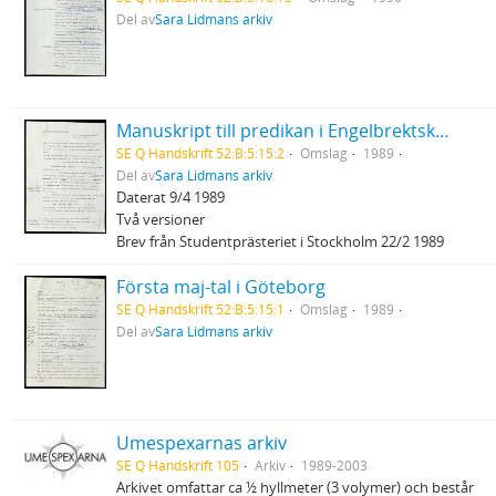
Del av
Sara Lidmans arkiv
Manuskript till predikan i Engelbrektskyrkan
SE Q Handskrift 52:B:5:15:2
Omslag
1989
Del av
Sara Lidmans arkiv
Daterat 9/4 1989
Två versioner
Brev från Studentprästeriet i Stockholm 22/2 1989
Första maj-tal i Göteborg
SE Q Handskrift 52:B:5:15:1
Omslag
1989
Del av
Sara Lidmans arkiv
Umespexarnas arkiv
SE Q Handskrift 105
Arkiv
1989-2003
Arkivet omfattar ca ½ hyllmeter (3 volymer) och består