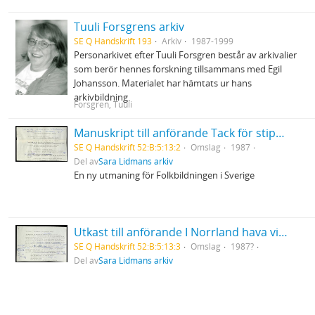
Tuuli Forsgrens arkiv
SE Q Handskrift 193
Arkiv
1987-1999
Personarkivet efter Tuuli Forsgren består av arkivalier
som berör hennes forskning tillsammans med Egil
Johansson. Materialet har hämtats ur hans
arkivbildning.
Forsgren, Tuuli
Manuskript till anförande Tack för stipendium utdelat av Svenska Folkbildningsförbundet i Halmstad
SE Q Handskrift 52:B:5:13:2
Omslag
1987
Del av
Sara Lidmans arkiv
En ny utmaning för Folkbildningen i Sverige
Utkast till anförande I Norrland hava vi en stor del av Sverige
SE Q Handskrift 52:B:5:13:3
Omslag
1987?
Del av
Sara Lidmans arkiv