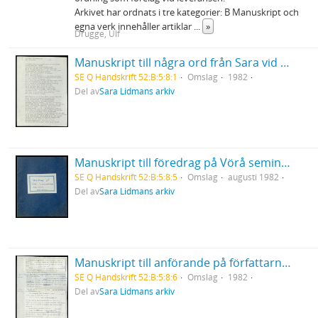
Arkivet har ordnats i tre kategorier: B Manuskript och
egna verk innehåller artiklar
...
»
Drugge, Ulf
Manuskript till några ord från Sara vid Birgit Ståhl-Nybergs jordfästning
SE Q Handskrift 52:B:5:8:1
Omslag
1982
Del av
Sara Lidmans arkiv
Manuskript till föredrag på Vörå seminarium
SE Q Handskrift 52:B:5:8:5
Omslag
augusti 1982
Del av
Sara Lidmans arkiv
Manuskript till anförande på författarnas attack i Luleå och Skellefteå 27-28/10 1982
SE Q Handskrift 52:B:5:8:6
Omslag
1982
Del av
Sara Lidmans arkiv