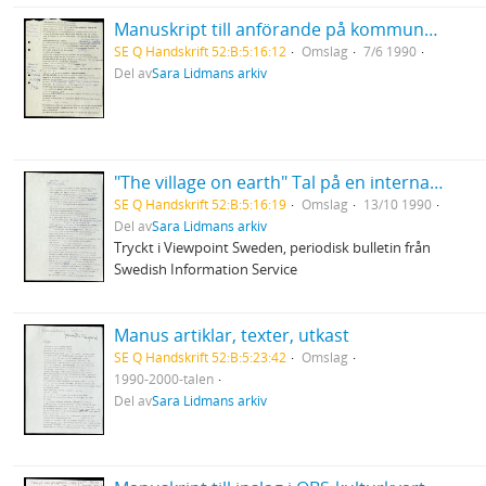
Manuskript till anförande på kommunplanerarkonferens i Skellefteå. I Norrland hava vi en stor del av Sverige
SE Q Handskrift 52:B:5:16:12
Omslag
7/6 1990
Del av
Sara Lidmans arkiv
"The village on earth" Tal på en internationell författarfestival i Toronto, Canada
SE Q Handskrift 52:B:5:16:19
Omslag
13/10 1990
Del av
Sara Lidmans arkiv
Tryckt i Viewpoint Sweden, periodisk bulletin från
Swedish Information Service
Manus artiklar, texter, utkast
SE Q Handskrift 52:B:5:23:42
Omslag
1990-2000-talen
Del av
Sara Lidmans arkiv