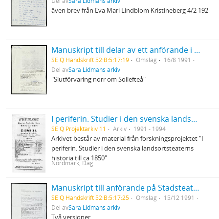
Del av
Sara Lidmans arkiv
även brev från Eva Mari Lindblom Kristineberg 4/2 192
Manuskript till delar av ett anförande i Arvidsjaur för inlandsbanans räddning
SE Q Handskrift 52:B:5:17:19
Omslag
16/8 1991
Del av
Sara Lidmans arkiv
"Slutförvaring norr om Sollefteå"
I periferin. Studier i den svenska landsortsteaterns historia till ca 1850
SE Q Projektarkiv 11
Arkiv
1991 - 1994
Arkivet består av material från forskningsprojektet "I
periferin. Studier i den svenska landsortsteaterns
historia till ca 1850"
Nordmark, Dag
Manuskript till anförande på Stadsteatern, Stockholm på möte för ANC och Nadine Gordimer
SE Q Handskrift 52:B:5:17:25
Omslag
15/12 1991
Del av
Sara Lidmans arkiv
Två versioner