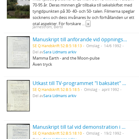
70-95 år. Deras minnen går tillbaka till sekelskiftet med
tyngdpunkten på 30- 40- och 50- talen. Filmerna speglar
socknens och dess invånares liv och förhållanden ur ett
otal aspekter. För forskare
...
»
Järneström, Bertil
Manuskript till anförande vid öppningsceremonin på den 10:e kongressen för gynekologi och obstetrik i Konserthuset, Stockholm
SE Q Handskrift 52:B:5:18:13
Omslag
14/6 1992
Del av
Sara Lidmans arkiv
Mamma Earth - and the Moon-pulse
Även tryck
Utkast till TV-programmet "I baksätet" Sara Lidman på Långholmen
SE Q Handskrift 52:B:5:18:5
Omslag
april 1992
Del av
Sara Lidmans arkiv
Manuskript till tal vid demonstration i Lycksele mot rasism
SE Q Handskrift 52:B:5:18:10
Omslag
19/2 1992