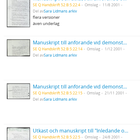
SE Q Handskrift 52:B:5:22:4
Omslag
11/8 2001
Del av
Sara Lidmans arkiv
flera versioner
även underlag
Manuskript till anförande vid demonstration mot USA:s krig mot Afghanistan Medborgarplatsen
SE Q Handskrift 52:B:5:22:14
Omslag
1/12 2001
Del av
Sara Lidmans arkiv
Manuskript till anförande vid demonstration mot USA:s bombningar i Afghanistan I Umeå
SE Q Handskrift 52:B:5:22:15
Omslag
21/11 2001
Del av
Sara Lidmans arkiv
Utkast och manuskript till "Inledande ord före Sven David Sandströms musik till en Mölna-Elegi" på Slottet
SE Q Handskrift 52:B:5:22:5
Omslag
24/8 2001