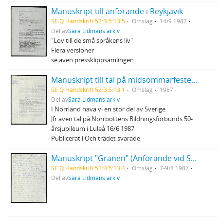
Manuskript till anförande i Reykjavik
SE Q Handskrift 52:B:5:13:5
Omslag
14/9 1987
Del av
Sara Lidmans arkiv
"Lov till de små språkens liv"
Flera versioner
se även pressklippsamlingen
Manuskript till tal på midsommarfesten i Burträsk
SE Q Handskrift 52:B:5:13:1
Omslag
1987
Del av
Sara Lidmans arkiv
I Norrland hava vi en stor del av Sverige
Jfr även tal på Norrbottens Bildningsförbunds 50-
årsjubileum i Luleå 16/6 1987
Publicerat i Och trädet svarade
Manuskript "Granen" (Anförande vid Sveriges Ekumeniska Kvinnoråds konferens)
SE Q Handskrift 52:B:5:13:4
Omslag
7-9/8 1987
Del av
Sara Lidmans arkiv