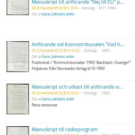
Manuskript till anförande "Nej till EU" på Stadsteaterns gala
SE Q Handskrift 52:B:5:19:6
Omslag
6/11 1994
Del av
Sara Lidmans arkiv
Anförande vid Kvinnotribunalen "Vad har pornografi med atomklyvning att skaffa"
SE Q Handskrift 52:B:5:18:20
Omslag
1993
Del av
Sara Lidmans arkiv
Publicerat i "Kvinnotribunalen 1993: Backlash i Sverige?"
Följebrev från Norstedts förlag 6/10 1993
Manuskript och utkast till anförande vid mottgandet av Harry Martinsson-priset
SE Q Handskrift 52:B:5:18:21
Omslag
1993
Del av
Sara Lidmans arkiv
flera versioner
Manuskript till radioprogram