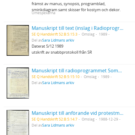
främst av manus, synopsis, programblad,
sminkdiagram samt skisser för kostym och dekor.
Umespexarna
Manuskript till text (inslag i Radioprogrammet OBS?)
SE Q Handskrift 52:B:5:15:3
Omslag
1989
Del av
Sara Lidmans arkiv
Daterat 5/12 1989
utskrift av snabbprotokoll från SR
Manuskript till radioprogrammet Sommar
SE Q Handskrift 52:B:5:15:10
Omslag
1989
Del av
Sara Lidmans arkiv
Manuskript till anförande vid protestmöte om järnvägen i Arvidsjaur
SE Q Handskrift 52:B:5:14:7
Omslag
1988-12-29
Del av
Sara Lidmans arkiv