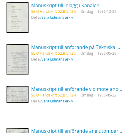
Manuskript till inlägg i Kanalen
SE Q Handskrift 52:B:5:12:6
Omslag
1986-12-31
Del av
Sara Lidmans arkiv
Manuskript till anförande på Tekniska högskolans konferens i Luleå
SE Q Handskrift 52:B:5:12:5
Omslag
1986-05-28
Del av
Sara Lidmans arkiv
Manuskript till anförande vid möte anordnat av Folkkampanjen mot kärnkraft, Umeå
SE Q Handskrift 52:B:5:12:4
Omslag
1986-05-22
Del av
Sara Lidmans arkiv
Manuskript till anförande ang utomparlamentariska aktioner (stoppa gifttågen)