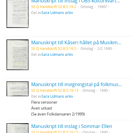
Manuskript till inslag i OBS-kulturkvarten Rasism under pornografisk flagg
SE Q Handskrift 52:B:5:16:2
Omslag
1990?
Del av
Sara Lidmans arkiv
Manuskript till Kåseri hållet på Musikmuseet "När mina farmödrar möttes i Burundi"
SE Q Handskrift 52:B:5:16:5
Omslag
2/2 1990
Del av
Sara Lidmans arkiv
Manuskript till invigningstal på folkmusikfestivalen i Falun
SE Q Handskrift 52:B:5:16:13
Omslag
1990
Del av
Sara Lidmans arkiv
Flera versioner
Även utkast
(Se även Folkdansaren 2/1999)
Manuskript till inslag i Sommar Ellen
SE Q Handskrift 52:B:5:16:15
Omslag
1990