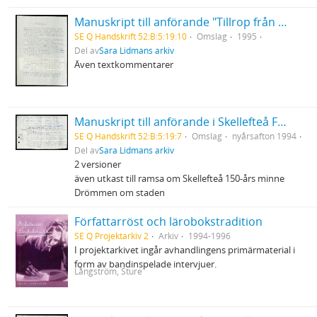
Manuskript till anförande "Tillrop från Sara" vid premiären av Hästen och tranan
SE Q Handskrift 52:B:5:19:10
Omslag
1995
Del av
Sara Lidmans arkiv
Även textkommentarer
Manuskript till anförande i Skellefteå Folkets Park
SE Q Handskrift 52:B:5:19:7
Omslag
nyårsafton 1994
Del av
Sara Lidmans arkiv
2 versioner
även utkast till ramsa om Skellefteå 150-års minne
Drömmen om staden
Författarröst och lärobokstradition
SE Q Projektarkiv 2
Arkiv
1994-1996
I projektarkivet ingår avhandlingens primärmaterial i
form av bandinspelade intervjuer.
Långström, Sture