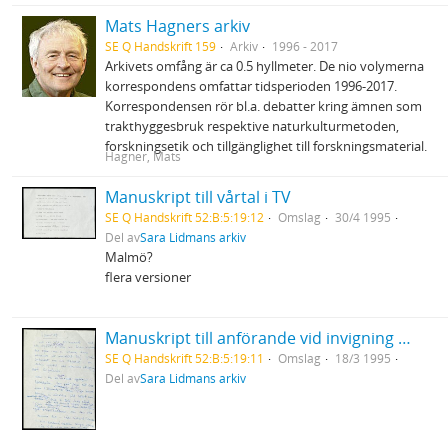
Mats Hagners arkiv
SE Q Handskrift 159
Arkiv
1996 - 2017
Arkivets omfång är ca 0.5 hyllmeter. De nio volymerna
korrespondens omfattar tidsperioden 1996-2017.
Korrespondensen rör bl.a. debatter kring ämnen som
trakthyggesbruk respektive naturkulturmetoden,
forskningsetik och tillgänglighet till forskningsmaterial.
Hagner, Mats
Manuskript till vårtal i TV
SE Q Handskrift 52:B:5:19:12
Omslag
30/4 1995
Del av
Sara Lidmans arkiv
Malmö?
flera versioner
Manuskript till anförande vid invigning av biblioteket i Skellefteå "Tranrop"
SE Q Handskrift 52:B:5:19:11
Omslag
18/3 1995
Del av
Sara Lidmans arkiv