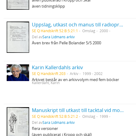
även publicerad i Kropp och Skäl
även tidningsklipp
Uppslag, utkast och manus till radioprogrammet Sommar
SE Q Handskrift 52:B:5:21:1
Omslag
2000
Del av
Sara Lidmans arkiv
Även brev från Pelle Bolander 5/5 2000
Karin Kallerdahls arkiv
SE Q Handskrift 203
Arkiv
1999 - 2002
Arkivet består av en arkivvolym med fem böcker
Kallerdahl, Karin
Manuskript till utkast till tacktal vid mottagandet av Pilotpriset
SE Q Handskrift 52:B:5:21:2
Omslag
1999
Del av
Sara Lidmans arkiv
flera versioner
(även publicerat i Kropp och skäl)