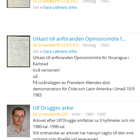
SE Q Handskrift 52:B:5:9:2
Omslag
1983
Del av
Sara Lidmans arkiv
Utkast till anföranden Opinionsmöte för Nicaragua i Karlstad m.m.
SE Q Handskrift 52:B:5:9:3
Omslag
1983
Del av
Sara Lidmans arkiv
Utkast till anföranden Opinionsmöte för Nicaragua i
Karlstad
(två versioner)
uå
På tioårsdagen av President Allendes död
demonstration för Chile och Latin Amerika i Umeå 10/9
1983
Ulf Drugges arkiv
SE Q Handskrift 229
Arkiv
1983 - 1990
Arkivet efter Ulf Drugge omfattar ca 3 hyllmeter och rör
1980-tal -1990-tal.
Vid ordnandet av arkivet har hänsyn tagits till den inre
ordning som förelåg vid leveransen.