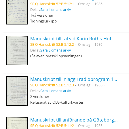
SE Q Handskrift 52:B:5:12:1
Omslag
1986
Del av
Sara Lidmans arkiv
Två versioner
Tidningsurklipp
Manuskript till tal vid Karin Ruths-Hoffmans bår
SE Q Handskrift 52:B:5:12:2
Omslag
1986
Del av
Sara Lidmans arkiv
(Se även pressklippsamlingen)
Manuskript till inlägg i radioprogram 19/3 1986
SE Q Handskrift 52:B:5:12:3
Omslag
1986
Del av
Sara Lidmans arkiv
2 versioner
Refuserat av OBS-kulturkvarten
Manuskript till anförande på Göteborgs stadsteaters soaré till stöd för ANC
SE Q Handskrift 52:B:5:11:2
Omslag
1985