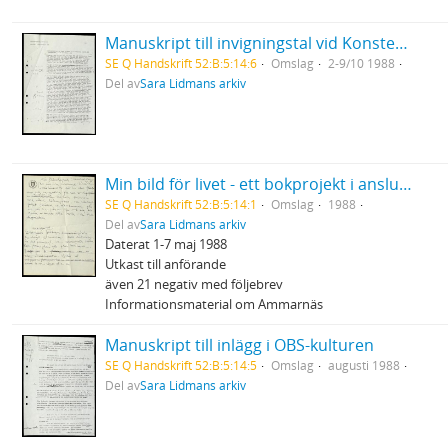
Manuskript till invigningstal vid Konstens vecka i Strömstad
SE Q Handskrift 52:B:5:14:6
Omslag
2-9/10 1988
Del av
Sara Lidmans arkiv
Min bild för livet - ett bokprojekt i anslutning till Cancerfondens Rädda Livet - vecka
SE Q Handskrift 52:B:5:14:1
Omslag
1988
Del av
Sara Lidmans arkiv
Daterat 1-7 maj 1988
Utkast till anförande
även 21 negativ med följebrev
Informationsmaterial om Ammarnäs
Manuskript till inlägg i OBS-kulturen
SE Q Handskrift 52:B:5:14:5
Omslag
augusti 1988
Del av
Sara Lidmans arkiv