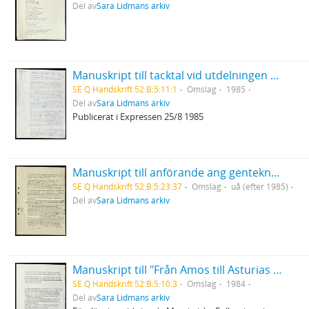
Del av
Sara Lidmans arkiv
Manuskript till tacktal vid utdelningen av Selma Lagerlöfs litteraturpris
SE Q Handskrift 52:B:5:11:1
Omslag
1985
Del av
Sara Lidmans arkiv
Publicerat i Expressen 25/8 1985
Manuskript till anförande ang genteknologi
SE Q Handskrift 52:B:5:23:37
Omslag
uå (efter 1985)
Del av
Sara Lidmans arkiv
Manuskript till "Från Amos till Asturias - några tankar om rättvisa, kärlek och död.
SE Q Handskrift 52:B:5:10:3
Omslag
1984
Del av
Sara Lidmans arkiv