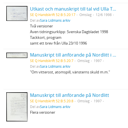
Utkast och manuskript till tal vid Ulla Torpes bår
SE Q Handskrift 52:B:5:20:17
Omslag
12/6 1998
Del av
Sara Lidmans arkiv
Två versioner
Även tidningsurklipp: Svenska Dagbladet 1998
Tackkort, program
samt ett brev från Ulla 23/10 1996
Manuskript till anförande på Nordlitt i Skellefteå
SE Q Handskrift 52:B:5:20:7
Omslag
1997
Del av
Sara Lidmans arkiv
"Om vitterost, atomspill, vänsterns skuld m.m."
Manuskript till anförande på Nordlitt
SE Q Handskrift 52:B:5:20:8
Omslag
1997
Del av
Sara Lidmans arkiv
Flera versioner