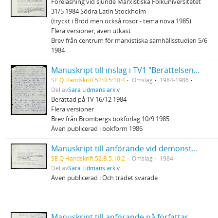
Föreläsning vid sjunde Marxistiska Folkuniversitetet
31/5 1984 Södra Latin Stockholm
(tryckt i Bröd men också rosor - tema nova 1985)
Flera versioner, även utkast
Brev från centrum för marxistiska samhällsstudien 5/6
1984
Manuskript till inslag i TV1 "Berättelsen ur bakfickan" ... när dem sopade hela byn oppåt väggarna...
SE Q Handskrift 52:B:5:10:4
Omslag
1984-1986
Del av
Sara Lidmans arkiv
Berättad på TV 16/12 1984
Flera versioner
Brev från Brombergs bokförlag 10/9 1985
Även publicerad i bokform 1986
Manuskript till anförande vid demonstration mot Bilderberggruppen som höll möte på Grand hotel Saltsjöbaden 12/5 1984
SE Q Handskrift 52:B:5:10:2
Omslag
1984
Del av
Sara Lidmans arkiv
Även publicerad i Och trädet svarade
Manuskript till anförande på författarmöte i Helsingfors