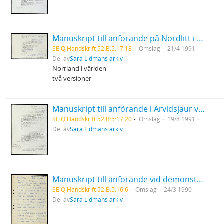
Manuskript till anförande på Nordlitt i Skellefteå
SE Q Handskrift 52:B:5:17:18
Omslag
21/4 1991
Del av
Sara Lidmans arkiv
Norrland i världen
två versioner
Manuskript till anförande i Arvidsjaur vid gala för Inlandsbanan
SE Q Handskrift 52:B:5:17:20
Omslag
19/8 1991
Del av
Sara Lidmans arkiv
Manuskript till anförande vid demonstration mot kärnkraft i Göteborg
SE Q Handskrift 52:B:5:16:6
Omslag
24/3 1990
Del av
Sara Lidmans arkiv