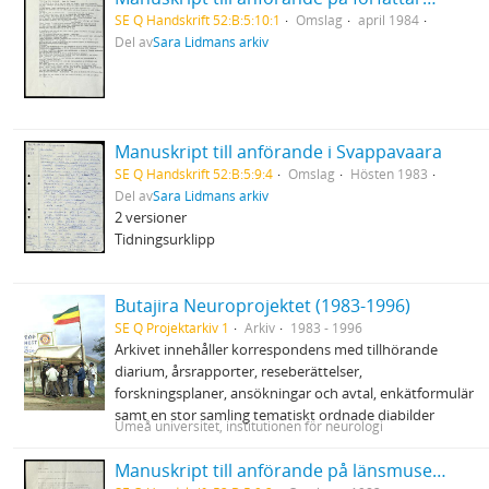
SE Q Handskrift 52:B:5:10:1
Omslag
april 1984
Del av
Sara Lidmans arkiv
Manuskript till anförande i Svappavaara
SE Q Handskrift 52:B:5:9:4
Omslag
Hösten 1983
Del av
Sara Lidmans arkiv
2 versioner
Tidningsurklipp
Butajira Neuroprojektet (1983-1996)
SE Q Projektarkiv 1
Arkiv
1983 - 1996
Arkivet innehåller korrespondens med tillhörande
diarium, årsrapporter, reseberättelser,
forskningsplaner, ansökningar och avtal, enkätformulär
samt en stor samling tematiskt ordnade diabilder
Umeå universitet, institutionen för neurologi
Manuskript till anförande på länsmuseet i Umeå vid invigningen av Sinnenas skog 12/6 1983