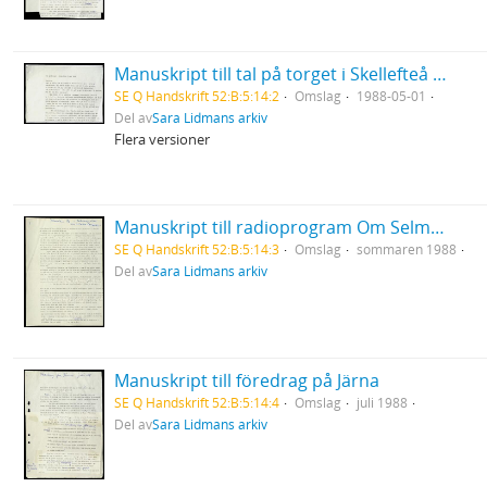
Manuskript till tal på torget i Skellefteå för VPK
SE Q Handskrift 52:B:5:14:2
Omslag
1988-05-01
Del av
Sara Lidmans arkiv
Flera versioner
Manuskript till radioprogram Om Selma Lagerlöf i Radions serie om svenska romaner
SE Q Handskrift 52:B:5:14:3
Omslag
sommaren 1988
Del av
Sara Lidmans arkiv
Manuskript till föredrag på Järna
SE Q Handskrift 52:B:5:14:4
Omslag
juli 1988
Del av
Sara Lidmans arkiv