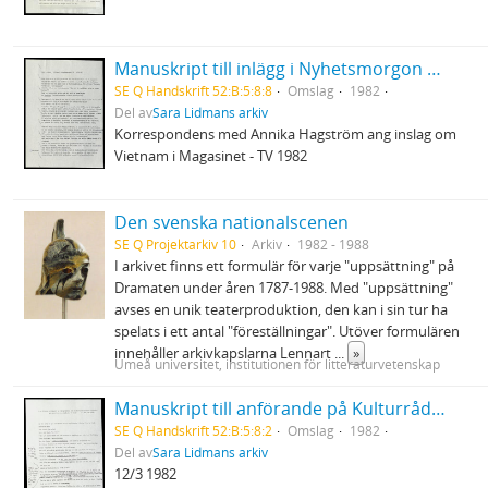
Manuskript till inlägg i Nyhetsmorgon P1 8/12 1982
SE Q Handskrift 52:B:5:8:8
Omslag
1982
Del av
Sara Lidmans arkiv
Korrespondens med Annika Hagström ang inslag om
Vietnam i Magasinet - TV 1982
Den svenska nationalscenen
SE Q Projektarkiv 10
Arkiv
1982 - 1988
I arkivet finns ett formulär för varje "uppsättning" på
Dramaten under åren 1787-1988. Med "uppsättning"
avses en unik teaterproduktion, den kan i sin tur ha
spelats i ett antal "föreställningar". Utöver formulären
innehåller arkivkapslarna Lennart
...
»
Umeå universitet, institutionen för litteraturvetenskap
Manuskript till anförande på Kulturrådets och skolöverstyrelsens konferens om svenskämnets ställning i skolan
SE Q Handskrift 52:B:5:8:2
Omslag
1982
Del av
Sara Lidmans arkiv
12/3 1982