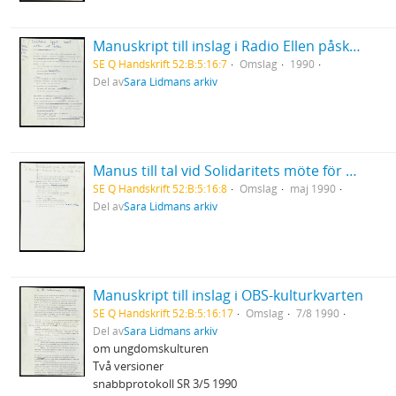
Manuskript till inslag i Radio Ellen påskafton 1990 "Saltkorn ägget runt med det kokar"
SE Q Handskrift 52:B:5:16:7
Omslag
1990
Del av
Sara Lidmans arkiv
Manus till tal vid Solidaritets möte för flyktingar
SE Q Handskrift 52:B:5:16:8
Omslag
maj 1990
Del av
Sara Lidmans arkiv
Manuskript till inslag i OBS-kulturkvarten
SE Q Handskrift 52:B:5:16:17
Omslag
7/8 1990
Del av
Sara Lidmans arkiv
om ungdomskulturen
Två versioner
snabbprotokoll SR 3/5 1990