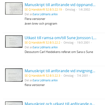
Manuskript till anförande vid öppnandet av den nordiska kongressen inom obstetrik och gynekologi i Umeå
SE Q Handskrift 52:B:5:22:19
Omslag
1/6 2002
Del av
Sara Lidmans arkiv
Flera versioner
även brev och program
Utkast till ramsa om/till Sune Jonsson Länsmuseet i Umeå
SE Q Handskrift 52:B:5:22:2
Omslag
19/3 2001
Del av
Sara Lidmans arkiv
Dessutom Carl Heidekens referat om Sara o Sune
Manuskript till anförande vid invigningen av biblioteket Renfors/Vindeln
SE Q Handskrift 52:B:5:22:3
Omslag
7/4 2001
Del av
Sara Lidmans arkiv
flera versioner
Manuskript och utkast till anförande om Hjördis Schymberg i Alnö kyrka