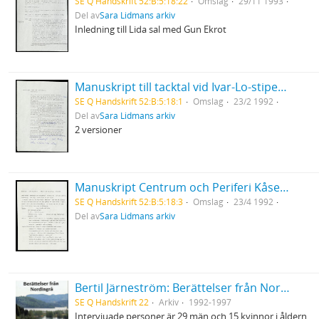
SE Q Handskrift 52:B:5:18:22
Omslag
29/11 1993
Del av
Sara Lidmans arkiv
Inledning till Lida sal med Gun Ekrot
Manuskript till tacktal vid Ivar-Lo-stipendiets utdelning
SE Q Handskrift 52:B:5:18:1
Omslag
23/2 1992
Del av
Sara Lidmans arkiv
2 versioner
Manuskript Centrum och Periferi Kåseri på Konstfack
SE Q Handskrift 52:B:5:18:3
Omslag
23/4 1992
Del av
Sara Lidmans arkiv
Bertil Järneström: Berättelser från Nordingrå, 48 videofilmer inspelade 1992-1997
SE Q Handskrift 22
Arkiv
1992-1997
Intervjuade personer är 29 män och 15 kvinnor i åldern