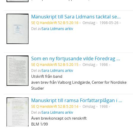
Manuskript till Sara Lidmans tacktal sedan hon tagit emot Sixten Heymans priset vid Göteborgs universitet
SE Q Handskrift 52:B:5:20:16
Omslag
1998-05-26
Del av
Sara Lidmans arkiv
Som en ny förtjusande vilde Föredrag vid konferens i Odense - uppbrottet från modernism
SE Q Handskrift 52:B:5:20:15
Omslag
1998
Del av
Sara Lidmans arkiv
Utskrift från band
även brev från Valborg Lindgärde, Center for Nordiske
Studier
Manuskript till ramsa Författarplågan i Norden
SE Q Handskrift 52:B:5:20:14
Omslag
1998
Del av
Sara Lidmans arkiv
Även brevkoncept och renskrift
BLM 1/99