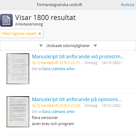
Förhandsgranska utskrift
Avsluta
Visar 1800 resultat
Arkivbeskrivning
Med digitala objekt
Utökade sökmöjligheter
Manuskript till anförande vid protestmöte mot USA:s krig i Irak Luleå stadshus
SE Q Handskrift 52:B:5:22:21
Omslag
26/10 2002
Del av
Sara Lidmans arkiv
Manuskript till anförande på opinionsmöte på de mänskliga rättigheternas dag mot USA:s krigshot mot Irak i ABF-huset Stockholm
SE Q Handskrift 52:B:5:22:23
Omslag
10/12 2002
Del av
Sara Lidmans arkiv
flera versioner
även brev och program