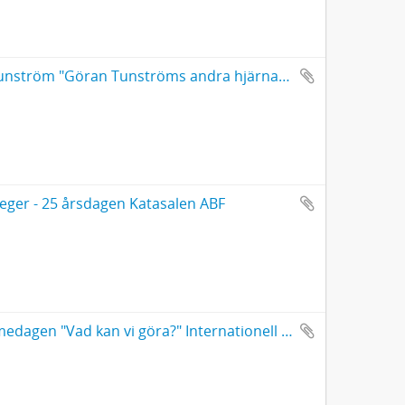
Utkast till anförande till minne av Göran Tunström "Göran Tunströms andra hjärna" Musikhögskolan Göteborg
seger - 25 årsdagen Katasalen ABF
Manuskript till anförande vid möte på Palmedagen "Vad kan vi göra?" Internationell solidaritet och vårt ansvar