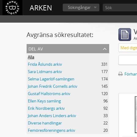
ARKEN
Sökingångar
V
Avgränsa sökresultatet:
A
del av
Med digit
Alla
Frida Åslunds arkiv
331
Sara Lidmans arkiv
177
Förhan
Selma Lagerlöf-samlingen
174
Johan Fredrik Cornells arkiv
145
Gustaf Hallströms arkiv
120
Ellen Keys samling
96
Erik Nordbergs arkiv
92
Johan Anders Linders arkiv
33
Diverse handlingar
22
Femöresföreningens arkiv
20