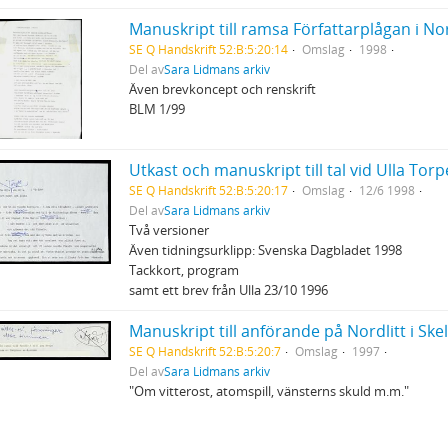
Manuskript till ramsa Författarplågan i N
SE Q Handskrift 52:B:5:20:14
Omslag
1998
Del av
Sara Lidmans arkiv
Även brevkoncept och renskrift
BLM 1/99
Utkast och manuskript till tal vid Ulla Tor
SE Q Handskrift 52:B:5:20:17
Omslag
12/6 1998
Del av
Sara Lidmans arkiv
Två versioner
Även tidningsurklipp: Svenska Dagbladet 1998
Tackkort, program
samt ett brev från Ulla 23/10 1996
Manuskript till anförande på Nordlitt i Skel
SE Q Handskrift 52:B:5:20:7
Omslag
1997
Del av
Sara Lidmans arkiv
"Om vitterost, atomspill, vänsterns skuld m.m."