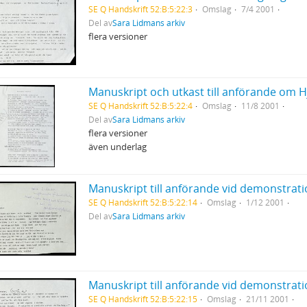
SE Q Handskrift 52:B:5:22:3
Omslag
7/4 2001
Del av
Sara Lidmans arkiv
flera versioner
Manuskript och utkast till anförande om H
SE Q Handskrift 52:B:5:22:4
Omslag
11/8 2001
Del av
Sara Lidmans arkiv
flera versioner
även underlag
SE Q Handskrift 52:B:5:22:14
Omslag
1/12 2001
Del av
Sara Lidmans arkiv
SE Q Handskrift 52:B:5:22:15
Omslag
21/11 2001