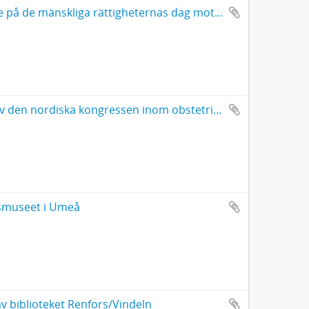
Manuskript till anförande på opinionsmöte på de mänskliga rättigheternas dag mot USA:s krigshot mot Irak i ABF-huset Stockholm
Manuskript till anförande vid öppnandet av den nordiska kongressen inom obstetrik och gynekologi i Umeå
nsmuseet i Umeå
av biblioteket Renfors/Vindeln