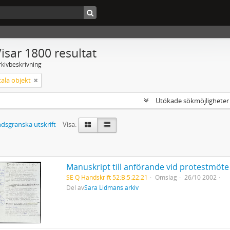
isar 1800 resultat
rkivbeskrivning
ala objekt
Utökade sökmöjlighete
dsgranska utskrift
Visa:
Manuskript till anförande vid protestmöte 
SE Q Handskrift 52:B:5:22:21
Omslag
26/10 2002
Del av
Sara Lidmans arkiv