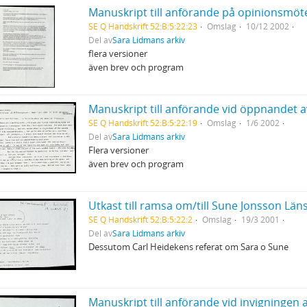
SE Q Handskrift 52:B:5:22:23
Omslag
10/12 2002
Del av
Sara Lidmans arkiv
flera versioner
även brev och program
SE Q Handskrift 52:B:5:22:19
Omslag
1/6 2002
Del av
Sara Lidmans arkiv
Flera versioner
även brev och program
Utkast till ramsa om/till Sune Jonsson Lä
SE Q Handskrift 52:B:5:22:2
Omslag
19/3 2001
Del av
Sara Lidmans arkiv
Dessutom Carl Heidekens referat om Sara o Sune
Manuskript till anförande vid invigningen 