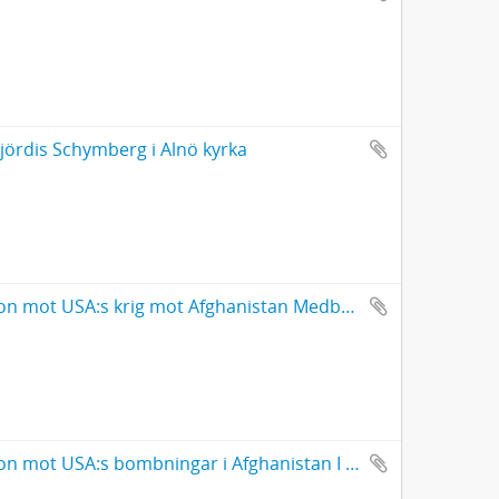
jördis Schymberg i Alnö kyrka
Manuskript till anförande vid demonstration mot USA:s krig mot Afghanistan Medborgarplatsen
Manuskript till anförande vid demonstration mot USA:s bombningar i Afghanistan I Umeå