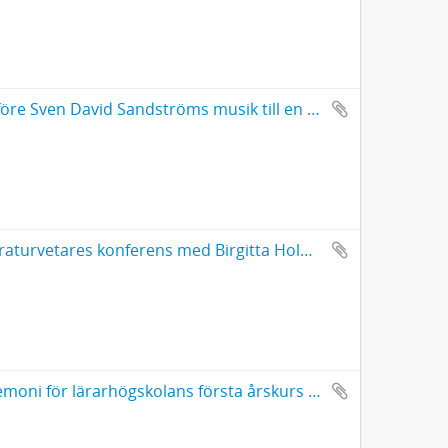
Utkast och manuskript till "Inledande ord före Sven David Sandströms musik till en Mölna-Elegi" på Slottet
Manuskript till anförande på kvinnliga litteraturvetares konferens med Birgitta Holms 65-års dag som anledning för semenariet
Manuskript till anförande vid välkomstceremoni för lärarhögskolans första årskurs (Aula Nordica, Umeå)