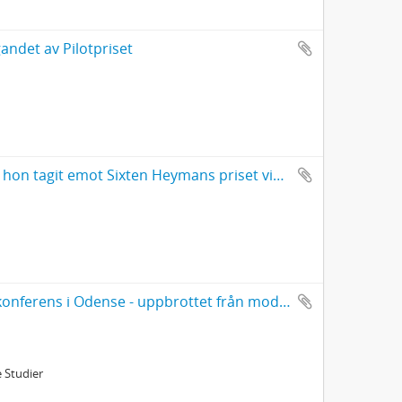
gandet av Pilotpriset
Manuskript till Sara Lidmans tacktal sedan hon tagit emot Sixten Heymans priset vid Göteborgs universitet
Som en ny förtjusande vilde Föredrag vid konferens i Odense - uppbrottet från modernism
e Studier