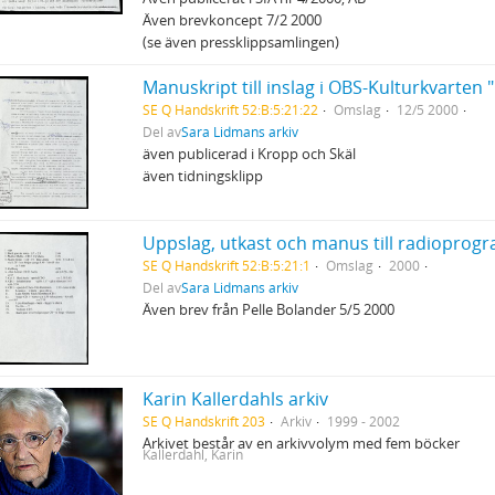
Även brevkoncept 7/2 2000
(se även pressklippsamlingen)
Manuskript till inslag i OBS-Kulturkvarten
SE Q Handskrift 52:B:5:21:22
Omslag
12/5 2000
Del av
Sara Lidmans arkiv
även publicerad i Kropp och Skäl
även tidningsklipp
Uppslag, utkast och manus till radiopr
SE Q Handskrift 52:B:5:21:1
Omslag
2000
Del av
Sara Lidmans arkiv
Även brev från Pelle Bolander 5/5 2000
Karin Kallerdahls arkiv
SE Q Handskrift 203
Arkiv
1999 - 2002
Arkivet består av en arkivvolym med fem böcker
Kallerdahl, Karin