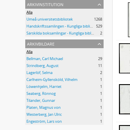
arkivinstitution
Alla
Umeå universitetsbibliotek
1268
Handskriftssamlingen - Kungliga biblioteket
529
Särskilda boksamlingar - Kungliga biblioteket
2
arkivbildare
Alla
Bellman, Carl Michael
29
Strindberg, August
11
Lagerlöf, Selma
2
Carlheim-Gyllensköld, Vilhelm
1
Löwenhjelm, Harriet
1
Seaberg, Rönnog
1
Tilander, Gunnar
1
Platen, Magnus von
1
Westerberg, Jan Ulric
1
Engeström, Lars von
1