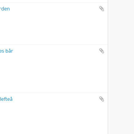
orden
pes bår
lefteå