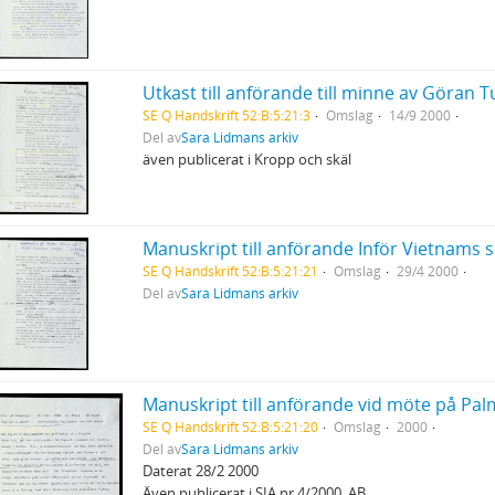
SE Q Handskrift 52:B:5:21:3
Omslag
14/9 2000
Del av
Sara Lidmans arkiv
även publicerat i Kropp och skäl
Manuskript till anförande Inför Vietnams 
SE Q Handskrift 52:B:5:21:21
Omslag
29/4 2000
Del av
Sara Lidmans arkiv
SE Q Handskrift 52:B:5:21:20
Omslag
2000
Del av
Sara Lidmans arkiv
Daterat 28/2 2000
Även publicerat i SIA nr 4/2000, AB