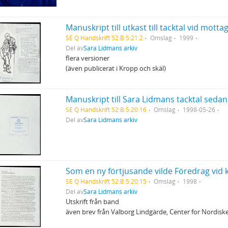
Manuskript till utkast till tacktal vid motta
SE Q Handskrift 52:B:5:21:2
Omslag
1999
Del av
Sara Lidmans arkiv
flera versioner
(även publicerat i Kropp och skäl)
SE Q Handskrift 52:B:5:20:16
Omslag
1998-05-26
Del av
Sara Lidmans arkiv
SE Q Handskrift 52:B:5:20:15
Omslag
1998
Del av
Sara Lidmans arkiv
Utskrift från band
även brev från Valborg Lindgärde, Center for Nordisk