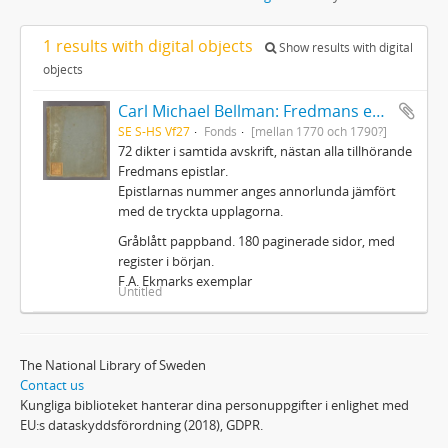
1 results with digital objects
Show results with digital
objects
Carl Michael Bellman: Fredmans epistlar m.m.
SE S-HS Vf27
Fonds
[mellan 1770 och 1790?]
72 dikter i samtida avskrift, nästan alla tillhörande
Fredmans epistlar.
Epistlarnas nummer anges annorlunda jämfört
med de tryckta upplagorna.
Gråblått pappband. 180 paginerade sidor, med
register i början.
F.A. Ekmarks exemplar
Untitled
The National Library of Sweden
Contact us
Kungliga biblioteket hanterar dina personuppgifter i enlighet med
EU:s dataskyddsförordning (2018), GDPR.