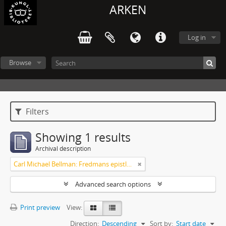
ARKEN
Log in
Browse
Filters
Showing 1 results
Archival description
Carl Michael Bellman: Fredmans epistlar m.m.
Advanced search options
Print preview
View:
Direction:
Descending
Sort by:
Start date