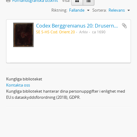
Förhandsgranska utskrift
Visa:
Riktning:
Fallande
Sortera:
Relevans
Codex Berggrenianus 20: Drusernas på Libanon heliga bok
SE S-HS Cod. Orient 20
Arkiv
ca 1690
Kungliga biblioteket
Kontakta oss
Kungliga biblioteket hanterar dina personuppgifter i enlighet med
EU:s dataskyddsförordning (2018), GDPR.