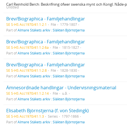
Carl Reinhold Berch: Beskrifning öfwer swenska mynt och Kongl. Nåde-
Untitled
Brev/Biographica - Familjehandlingar
SE S-HS Acc1970/41:1:2:1
File
1779-1807
Part of
Almare Stäkets arkiv : Släkten Björnstjerna
Brev/Biographica - Familjehandlingar
SE S-HS Acc1970/41:1:2:6a
File
1815-1827
Part of
Almare Stäkets arkiv : Släkten Björnstjerna
Brev/Biographica - Familjehandlingar
SE S-HS Acc1970/41:1:2:8
File
1828-1830
Part of
Almare Stäkets arkiv : Släkten Björnstjerna
Ämnesordnade handlingar - Undervisningsmaterial
SE S-HS Acc1970/41:1:2:14
File
u.å.
Part of
Almare Stäkets arkiv : Släkten Björnstjerna
Elisabeth Björnstjerna (f. von Stedingk)
SE S-HS Acc1970/41:1:3
Series
1797-1866
Part of
Almare Stäkets arkiv : Släkten Björnstjerna