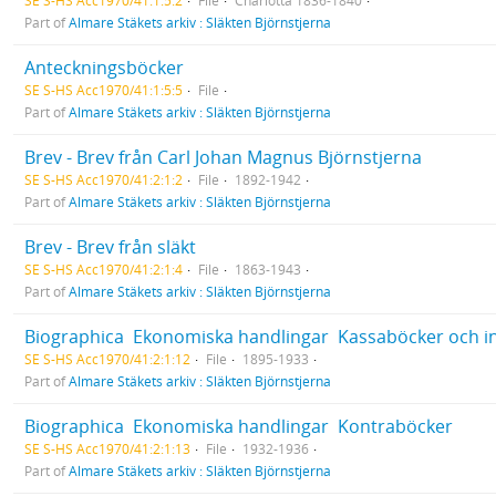
SE S-HS Acc1970/41:1:5:2
File
Charlotta 1836-1840
Part of
Almare Stäkets arkiv : Släkten Björnstjerna
Anteckningsböcker
SE S-HS Acc1970/41:1:5:5
File
Part of
Almare Stäkets arkiv : Släkten Björnstjerna
Brev - Brev från Carl Johan Magnus Björnstjerna
SE S-HS Acc1970/41:2:1:2
File
1892-1942
Part of
Almare Stäkets arkiv : Släkten Björnstjerna
Brev - Brev från släkt
SE S-HS Acc1970/41:2:1:4
File
1863-1943
Part of
Almare Stäkets arkiv : Släkten Björnstjerna
Biographica  Ekonomiska handlingar  Kassaböcker och 
SE S-HS Acc1970/41:2:1:12
File
1895-1933
Part of
Almare Stäkets arkiv : Släkten Björnstjerna
Biographica  Ekonomiska handlingar  Kontraböcker
SE S-HS Acc1970/41:2:1:13
File
1932-1936
Part of
Almare Stäkets arkiv : Släkten Björnstjerna