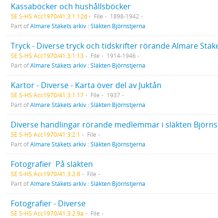
Kassaböcker och hushållsböcker
SE S-HS Acc1970/41:3:1:12d
File
1898-1942
Part of
Almare Stäkets arkiv : Släkten Björnstjerna
Tryck - Diverse tryck och tidskrifter rörande Almare Stäk
SE S-HS Acc1970/41:3:1:13
File
1914-1946
Part of
Almare Stäkets arkiv : Släkten Björnstjerna
Kartor - Diverse - Karta över del av Juktån
SE S-HS Acc1970/41:3:1:17
File
1937
Part of
Almare Stäkets arkiv : Släkten Björnstjerna
Diverse handlingar rörande medlemmar i släkten Björnst
SE S-HS Acc1970/41:3:2:1
File
Part of
Almare Stäkets arkiv : Släkten Björnstjerna
Fotografier  På släkten
SE S-HS Acc1970/41:3:2:8
File
Part of
Almare Stäkets arkiv : Släkten Björnstjerna
Fotografier - Diverse
SE S-HS Acc1970/41:3:2:9a
File