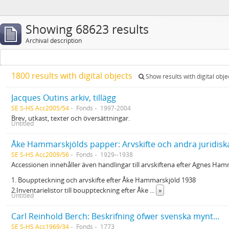
Showing 68623 results
Archival description
1800 results with digital objects
Show results with digital obje
Jacques Outins arkiv, tillägg
SE S-HS Acc2005/54
Fonds
1997-2004
Brev, utkast, texter och översättningar.
Untitled
Åke Hammarskjölds papper: Arvskifte och andra juridisk
SE S-HS Acc2009/56
Fonds
1929--1938
Accessionen innehåller även handlingar till arvskiftena efter Agnes Ham
1. Bouppteckning och arvskifte efter Åke Hammarskjöld 1938
2.Inventarielistor till bouppteckning efter Åke
...
»
Untitled
Carl Reinhold Berch: Beskrifning öfwer svenska mynt...
SE S-HS Acc1969/34
Fonds
1773