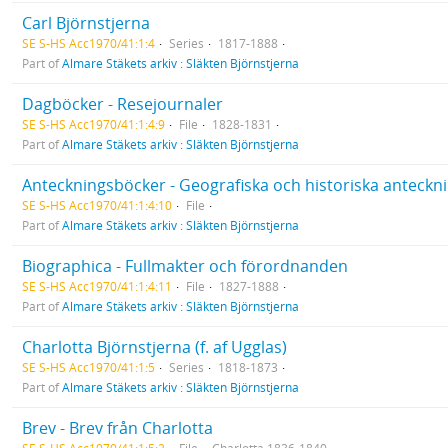
Carl Björnstjerna
SE S-HS Acc1970/41:1:4
Series
1817-1888
Part of
Almare Stäkets arkiv : Släkten Björnstjerna
Dagböcker - Resejournaler
SE S-HS Acc1970/41:1:4:9
File
1828-1831
Part of
Almare Stäkets arkiv : Släkten Björnstjerna
Anteckningsböcker - Geografiska och historiska anteckn
SE S-HS Acc1970/41:1:4:10
File
Part of
Almare Stäkets arkiv : Släkten Björnstjerna
Biographica - Fullmakter och förordnanden
SE S-HS Acc1970/41:1:4:11
File
1827-1888
Part of
Almare Stäkets arkiv : Släkten Björnstjerna
Charlotta Björnstjerna (f. af Ugglas)
SE S-HS Acc1970/41:1:5
Series
1818-1873
Part of
Almare Stäkets arkiv : Släkten Björnstjerna
Brev - Brev från Charlotta