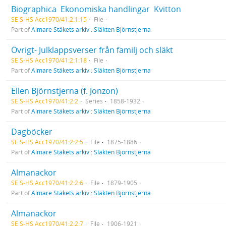
Biographica  Ekonomiska handlingar  Kvitton
SE S-HS Acc1970/41:2:1:15
File
Part of
Almare Stäkets arkiv : Släkten Björnstjerna
Övrigt- Julklappsverser från familj och släkt
SE S-HS Acc1970/41:2:1:18
File
Part of
Almare Stäkets arkiv : Släkten Björnstjerna
Ellen Björnstjerna (f. Jonzon)
SE S-HS Acc1970/41:2:2
Series
1858-1932
Part of
Almare Stäkets arkiv : Släkten Björnstjerna
Dagböcker
SE S-HS Acc1970/41:2:2:5
File
1875-1886
Part of
Almare Stäkets arkiv : Släkten Björnstjerna
Almanackor
SE S-HS Acc1970/41:2:2:6
File
1879-1905
Part of
Almare Stäkets arkiv : Släkten Björnstjerna
Almanackor
SE S-HS Acc1970/41:2:2:7
File
1906-1921