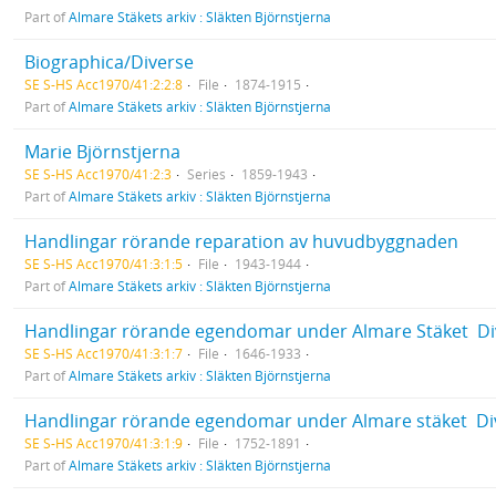
Part of
Almare Stäkets arkiv : Släkten Björnstjerna
Biographica/Diverse
SE S-HS Acc1970/41:2:2:8
File
1874-1915
Part of
Almare Stäkets arkiv : Släkten Björnstjerna
Marie Björnstjerna
SE S-HS Acc1970/41:2:3
Series
1859-1943
Part of
Almare Stäkets arkiv : Släkten Björnstjerna
Handlingar rörande reparation av huvudbyggnaden
SE S-HS Acc1970/41:3:1:5
File
1943-1944
Part of
Almare Stäkets arkiv : Släkten Björnstjerna
Handlingar rörande egendomar under Almare Stäket  Di
SE S-HS Acc1970/41:3:1:7
File
1646-1933
Part of
Almare Stäkets arkiv : Släkten Björnstjerna
Handlingar rörande egendomar under Almare stäket  Di
SE S-HS Acc1970/41:3:1:9
File
1752-1891
Part of
Almare Stäkets arkiv : Släkten Björnstjerna