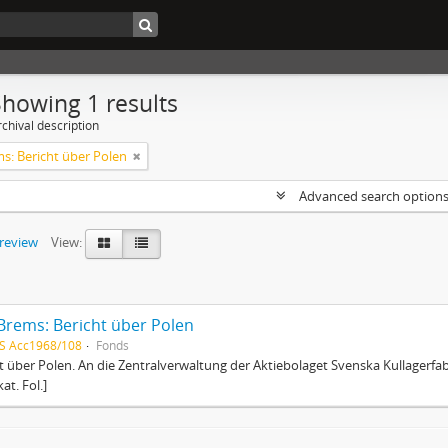
Showing 1 results
chival description
ms: Bericht über Polen
Advanced search option
preview
View:
 Brems: Bericht über Polen
S Acc1968/108
Fonds
t über Polen. An die Zentralverwaltung der Aktiebolaget Svenska Kullagerfab
at. Fol.]