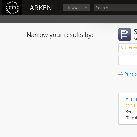
ARKEN
Browse
Narrow your results by:
Ar
A. L. Bre
Print 
A. L.
SE S-H
Berich
[Duplik