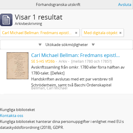
Förhandsgranska utskrift
Avsluta
Visar 1 resultat
Arkivbeskrivning
Carl Michael Bellman: Fredmans epistlar och sånger m.fl. Bellman-texter
Med digitala objekt
Utökade sökmöjligheter
Carl Michael Bellman: Fredmans epistlar och sånger m.fl. Bellman-texter
SE S-HS Vf26b
Arkiv
[mellan 1780 och 1785?]
Avskriftssamling från omkr. 1780 eller förra hälften av
1780-talet. [Defekt]
Handskriften avslutas med ett par versbrev till
Schröderheim, samt två Bacchi Ordenskapitel
Bellman, Carl Michael
Kungliga biblioteket
Kontakta oss
Kungliga biblioteket hanterar dina personuppgifter i enlighet med EU:s
dataskyddsförordning (2018), GDPR.