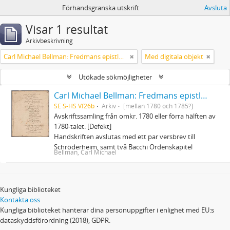
Förhandsgranska utskrift
Avsluta
Visar 1 resultat
Arkivbeskrivning
Carl Michael Bellman: Fredmans epistlar och sånger m.fl. Bellman-texter
Med digitala objekt
Utökade sökmöjligheter
Carl Michael Bellman: Fredmans epistlar och sånger m.fl. Bellman-texter
SE S-HS Vf26b
Arkiv
[mellan 1780 och 1785?]
Avskriftssamling från omkr. 1780 eller förra hälften av
1780-talet. [Defekt]
Handskriften avslutas med ett par versbrev till
Schröderheim, samt två Bacchi Ordenskapitel
Bellman, Carl Michael
Kungliga biblioteket
Kontakta oss
Kungliga biblioteket hanterar dina personuppgifter i enlighet med EU:s
dataskyddsförordning (2018), GDPR.