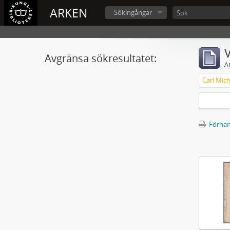
ARKEN
Sökingångar
V
Avgränsa sökresultatet:
A
Förhan