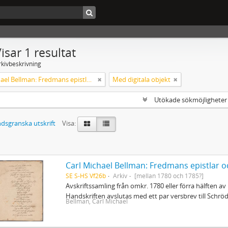
isar 1 resultat
rkivbeskrivning
Carl Michael Bellman: Fredmans epistlar och sånger m.fl. Bellman-texter
Med digitala objekt
Utökade sökmöjlighete
dsgranska utskrift
Visa:
Carl Michael Bellman: Fredmans epistlar o
SE S-HS Vf26b
Arkiv
[mellan 1780 och 1785?]
Avskriftssamling från omkr. 1780 eller förra hälften av 
Handskriften avslutas med ett par versbrev till Schr
Bellman, Carl Michael