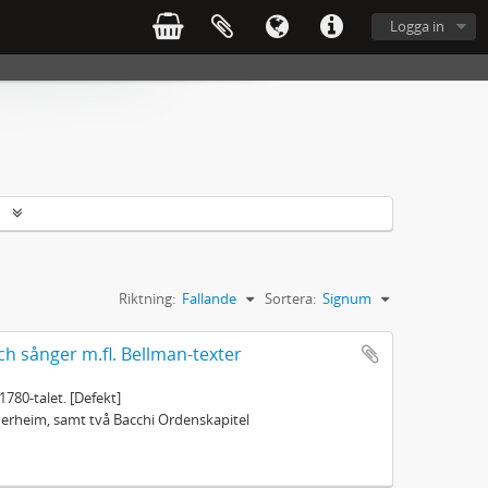
Logga in
r
Riktning:
Fallande
Sortera:
Signum
ch sånger m.fl. Bellman-texter
1780-talet. [Defekt]
öderheim, samt två Bacchi Ordenskapitel