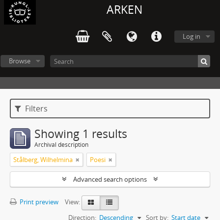
ARKEN
Log in
Browse
Filters
Showing 1 results
Archival description
Stålberg, Wilhelmina
Poesi
Advanced search options
Print preview
View:
Direction:
Descending
Sort by:
Start date