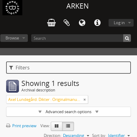
ARKEN
Log in
Browse
Filters
Showing 1 results
Archival description
Axel Lundegård: Dikter : Originalmanuskript
Advanced search options
Print preview
View:
Direction:
Descending
Sort by:
Identifier