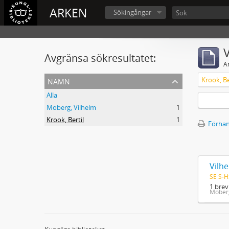
ARKEN
Sökingångar
V
Avgränsa sökresultatet:
A
namn
Krook, Be
Alla
Moberg, Vilhelm
1
Krook, Bertil
1
Förhan
Vilhe
SE S-H
1 brev
Moberg