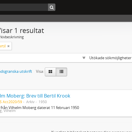
isar 1 resultat
rkivbeskrivning
rtil
Utökade sökmöjlighete
dsgranska utskrift
Visa:
lm Moberg: Brev till Bertil Krook
S Acc2020/59
Arkiv
1950
 från Vilhelm Moberg daterat 11 februari 1950
, Vilhelm