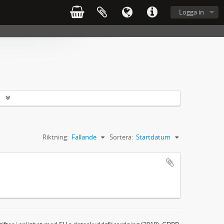
Logga in
r
Riktning:
Fallande
Sortera:
Startdatum