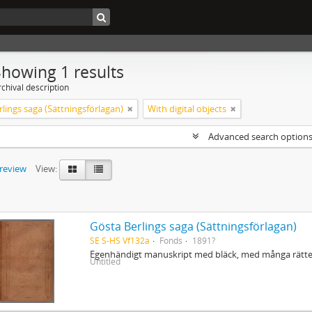
Showing 1 results
chival description
lings saga (Sättningsförlagan)
With digital objects
Advanced search option
preview
View:
Gösta Berlings saga (Sättningsförlagan)
SE S-HS Vf132a
Fonds
1891?
Egenhändigt manuskript med bläck, med många rättel
Untitled