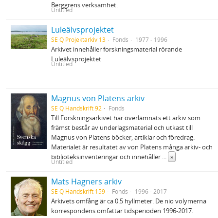
Berggrens verksamhet.
Untitled
Luleälvsprojektet
SE Q Projektarkiv 13
Fonds
1977 - 1996
Arkivet innehåller forskningsmaterial rörande
Luleälvsprojektet
Untitled
Magnus von Platens arkiv
SE Q Handskrift 92
Fonds
Till Forskningsarkivet har överlämnats ett arkiv som
främst består av underlagsmaterial och utkast till
Magnus von Platens böcker, artiklar och föredrag.
Materialet är resultatet av von Platens många arkiv- och
biblioteksinventeringar och innehåller
...
»
Untitled
Mats Hagners arkiv
SE Q Handskrift 159
Fonds
1996 - 2017
Arkivets omfång är ca 0.5 hyllmeter. De nio volymerna
korrespondens omfattar tidsperioden 1996-2017.