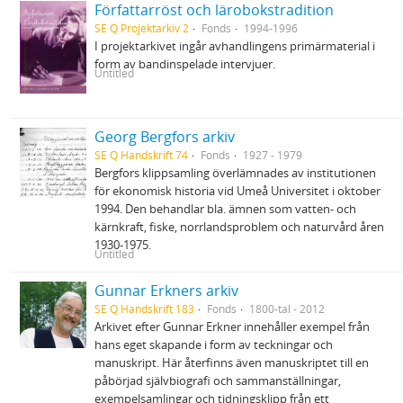
Författarröst och lärobokstradition
SE Q Projektarkiv 2
Fonds
1994-1996
I projektarkivet ingår avhandlingens primärmaterial i
form av bandinspelade intervjuer.
Untitled
Georg Bergfors arkiv
SE Q Handskrift 74
Fonds
1927 - 1979
Bergfors klippsamling överlämnades av institutionen
för ekonomisk historia vid Umeå Universitet i oktober
1994. Den behandlar bla. ämnen som vatten- och
kärnkraft, fiske, norrlandsproblem och naturvård åren
1930-1975.
Untitled
Gunnar Erkners arkiv
SE Q Handskrift 183
Fonds
1800-tal - 2012
Arkivet efter Gunnar Erkner innehåller exempel från
hans eget skapande i form av teckningar och
manuskript. Här återfinns även manuskriptet till en
påbörjad självbiografi och sammanställningar,
exempelsamlingar och tidningsklipp från ett