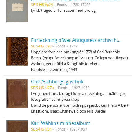
SE S-HS Vp24
Fonds
1780-1799?
lÿrisk tragedie i fem acter med prolog
Förteckning öfwer Antiquitets archivi handskrifter (Avskrift)
SE S-HS U93
Fonds
1949
Uppgjord före och omkring år 1758 af Carl Reinhold
Berch. (enligt Anteckning ibl. Antiqu. Collegii handlingar)
Avskrift, verkställd å Kungl. bibliotekets
handskriftsavdelning 1949
Olof Aschbergs gästbok
SE S-HS Ia27a
Fonds
1927-1953
I volymen finns bidrag i form av teckningar, målningar,
fotografier, samt pressklipp
Bland de personer som bidragit i gästboken finns Albert
Engström, Isaac Grünewald och Nils Dardel
Karl Wåhlins minnesalbum
SE S-HS Iv34
Fonds
1897-1937