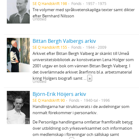
SE Q Handskrift 198
Fonds
1957 - 1975
Tre volymer med språkvetenskapliga texter samt dikter
efter Bernhard Nilsson
Untitled
Bittan Bergh Valbergs arkiv
SE Q Handskrift 155
Fonds
1944 - 2009
Arkivet efter Bittan Bergh Valberg är skänkt till Umeå
universitetsbibliotek av konstvetaren Lena Holger som
2001 utgav en bok om vännen Bittan Bergh Valberg. I
det överlämnade arkivet återfinns bl.a. arbetsmaterial
kring Holgers biografi samt
...
»
Untitled
Björn-Erik Höijers arkiv
SE Q Handskrift 90
Fonds
1940-tal - 1996
Handlingarna har strukturerats i de avdelningar som
normalt förekommer i personarkiv.
De Personliga handlingarna omfattar framförallt betyg
över utbildning och yrkesverksamhet och information
om medlemskap i föreningar och sällskap samt