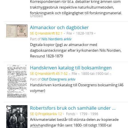
Korrespondensen rör bl.a. debatter kring ämnen som
trakthyggesbruk respektive naturkulturmetoden,
forskningsetik och tillgänglighet till forskningsmaterial.
Untitled
Almanackor och dagböcker
SE Q Handskrift 82:1
File
1828-1879
Part of
Nils Nordiens arkiv
Digitala kopior (jpg) av almanackor med
dagboksanteckningar efter kyrkoherden Nils Nordien,
Revsund 1828-1879
Handskriven katalog till boksamlingen
SE Q Handskrift 45:7-52
File
1800-tal-1900-tal
Part of
Olof Östergrens arkiv
Handskriven kortkatalog till Östergrens boksamling (46
volymer)
Robertsfors bruk och samhälle under 1900-talet
SE Q Projektarkiv 12
Fonds
1799 - 1996
Arkivmaterialet består till största delen av kopierade
arkivhandlingar från sent 1800- till tidigt 1900-tal