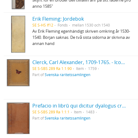
skijfft för en broder dell tillfallin ähr på sitt faderne pro
anno 1585"
Erik Fleming: Jordebok
SE S-HS If12
Fonds
mellan 1530 och 1540
Av Erik Fleming egenhändigt skriven omkring år 1530-
1540. Början saknas. De två sista sidorna är skrivna av
annan hand
Clerck, Carl Alexander, 1709-1765. - Icones insectorum rariorum. (Pl.titelbl.) Stockholm. 1-2. 1759-65. [Del 1], Caroli Clerck reg: soc: scient: Upsal: membr: Icones insectorum rariorum cum nominibus eorum trivialibus, locisqve e C: Linnæi ... Syst: nat: allegatis Holmiæ 1759.. - 1759
SE S-SBS 289 Ra 1:1:90
Item
1759
Part of
Svenska raritetssamlingen
Prefacio in librū qui dicitur dyalogus creaturar[um] moralizatus omni materie morali iocundo et edificatiuo modo applicabilis. - 1483
SE S-SBS 289 Ra 1:1:1
Item
1483
Part of
Svenska raritetssamlingen