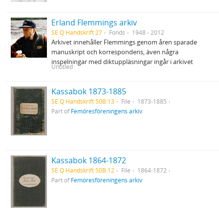
Erland Flemmings arkiv
SE Q Handskrift 27
Fonds
1948 - 2012
Arkivet innehåller Flemmings genom åren sparade
manuskript och korrespondens, även några
inspelningar med diktuppläsningar ingår i arkivet
Untitled
Kassabok 1873-1885
SE Q Handskrift 50B:13
File
1873-1885
Part of
Femöresföreningens arkiv
Kassabok 1864-1872
SE Q Handskrift 50B:12
File
1864-1872
Part of
Femöresföreningens arkiv