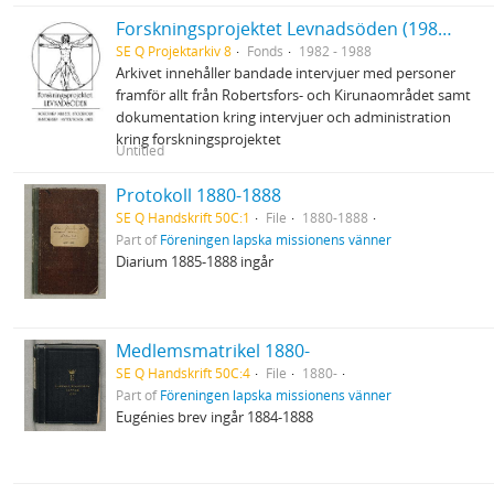
Forskningsprojektet Levnadsöden (1983-1988)
SE Q Projektarkiv 8
Fonds
1982 - 1988
Arkivet innehåller bandade intervjuer med personer
framför allt från Robertsfors- och Kirunaområdet samt
dokumentation kring intervjuer och administration
kring forskningsprojektet
Untitled
Protokoll 1880-1888
SE Q Handskrift 50C:1
File
1880-1888
Part of
Föreningen lapska missionens vänner
Diarium 1885-1888 ingår
Medlemsmatrikel 1880-
SE Q Handskrift 50C:4
File
1880-
Part of
Föreningen lapska missionens vänner
Eugénies brev ingår 1884-1888