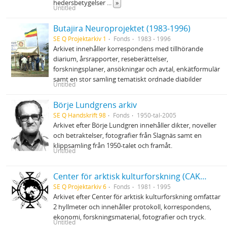
hedersbetygelser
...
»
Untitled
Butajira Neuroprojektet (1983-1996)
SE Q Projektarkiv 1
Fonds
1983 - 1996
Arkivet innehåller korrespondens med tillhörande
diarium, årsrapporter, reseberättelser,
forskningsplaner, ansökningar och avtal, enkätformulär
samt en stor samling tematiskt ordnade diabilder
Untitled
Börje Lundgrens arkiv
SE Q Handskrift 98
Fonds
1950-tal-2005
Arkivet efter Börje Lundgren innehåller dikter, noveller
och betraktelser, fotografier från Slagnäs samt en
klippsamling från 1950-talet och framåt.
Untitled
Center för arktisk kulturforskning (CAK) vid Umeå universitet
SE Q Projektarkiv 6
Fonds
1981 - 1995
Arkivet efter Center för arktisk kulturforskning omfattar
2 hyllmeter och innehåller protokoll, korrespondens,
ekonomi, forskningsmaterial, fotografier och tryck.
Untitled