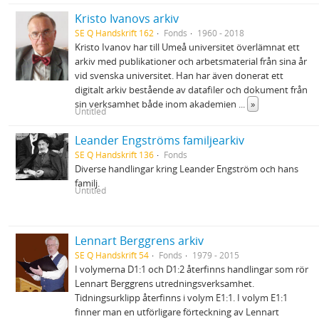
Kristo Ivanovs arkiv
SE Q Handskrift 162
Fonds
1960 - 2018
Kristo Ivanov har till Umeå universitet överlämnat ett
arkiv med publikationer och arbetsmaterial från sina år
vid svenska universitet. Han har även donerat ett
digitalt arkiv bestående av datafiler och dokument från
sin verksamhet både inom akademien
...
»
Untitled
Leander Engströms familjearkiv
SE Q Handskrift 136
Fonds
Diverse handlingar kring Leander Engström och hans
familj.
Untitled
Lennart Berggrens arkiv
SE Q Handskrift 54
Fonds
1979 - 2015
I volymerna D1:1 och D1:2 återfinns handlingar som rör
Lennart Berggrens utredningsverksamhet.
Tidningsurklipp återfinns i volym E1:1. I volym E1:1
finner man en utförligare förteckning av Lennart