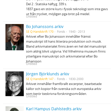
Del 2 : Statiska häftyg. 339 s.
1837 gavs en större kurs i fysisk teknologi som inte gavs
ut från trycket, möjligen pga brist på medel.
Untitled
Bo Johanssons arkiv
SE Q Handskrift 170
Fonds
1940 - 2013
Arkivet efter Bo Johansson innehåller främst
manuskript till hans litterära produktion och musik.
Bland arkivmaterialet finns även en hel del manuskript
som aldrig blivit utgivna. Vid Vilhelmina museum finns
ytterligare manuskript och arkivmaterial efter Bo
Johansson
Untitled
Jörgen Björklunds arkiv
SE Q Handskrift 147
Fonds
1830-2000
Arkivet innehåller framförallt excerpter, bearbetade
källor och kopior från svenska och europeiska arkiv
som berör beskrivna forskningsområden.
Untitled
Karl Hampus Dahlstedts arkiv