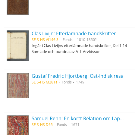
Clas Livijn: Efterlämnade handskrifter - Del 3. Romaner
SE S-HS Vf146:3
Fonds
1810-1850?
Ingår i Clas Livijns efterlämnade handskrifter, Del 1-14.
Samlade och bundna av A. I. Arvidsson
Gustaf Fredric Hjortberg: Ost-Indisk resa
SE S-HS M281a
Fonds
1749
Samuel Rehn: En kortt Relation om Lapparnes lefwarne och sedher, wijdskiepellser, sampt i många stycken grofwe wildfarellser
SE S-HS D65
Fonds
1671