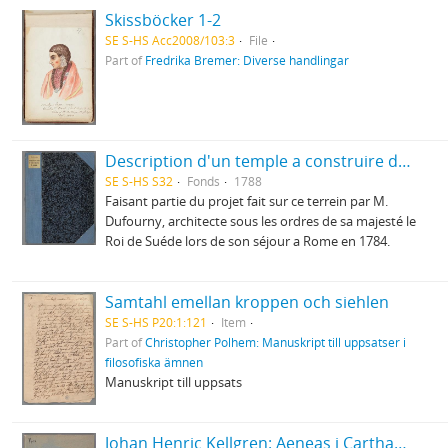
Skissböcker 1-2
SE S-HS Acc2008/103:3
File
Part of
Fredrika Bremer: Diverse handlingar
Description d'un temple a construire dans le Jardin d'Haga
SE S-HS S32
Fonds
1788
Faisant partie du projet fait sur ce terrein par M.
Dufourny, architecte sous les ordres de sa majesté le
Roi de Suéde lors de son séjour a Rome en 1784.
Samtahl emellan kroppen och siehlen
SE S-HS P20:1:121
Item
Part of
Christopher Polhem: Manuskript till uppsatser i
filosofiska ämnen
Manuskript till uppsats
Johan Henric Kellgren: Aeneas i Carthago