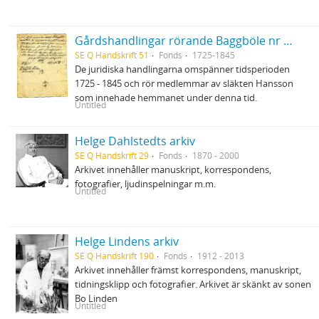
Gårdshandlingar rörande Baggböle nr 1 i Umeå socken
SE Q Handskrift 51
Fonds
1725-1845
De juridiska handlingarna omspänner tidsperioden
1725 - 1845 och rör medlemmar av släkten Hansson
som innehade hemmanet under denna tid.
Untitled
Helge Dahlstedts arkiv
SE Q Handskrift 29
Fonds
1870 - 2000
Arkivet innehåller manuskript, korrespondens,
fotografier, ljudinspelningar m.m.
Untitled
Helge Lindens arkiv
SE Q Handskrift 190
Fonds
1912 - 2013
Arkivet innehåller främst korrespondens, manuskript,
tidningsklipp och fotografier. Arkivet är skänkt av sonen
Bo Linden
Untitled