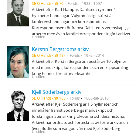
SE Q Handskrift 70
Fonds
1933 - 1997
Arkivet efter Karl-Hampus Dahlstedt rymmer 4
hyllmeter handlingar. Volymmässigt störst är
konferenshandlingar och korrespondens.
Korrespondensen rör främst Dahlstedts vetenskapliga
arbeten men även familjekorrespondens ingår i arkivet
Untitled
Kerstin Bergströms arkiv
SE Q Handskrift 187
Fonds
1972 - 2014
Arkivet efter Kerstin Bergström består av 10 volymer
med manuskript, korrespondens och en klippsamling
kring hennes författarverksamhet
Untitled
Kjell Söderbergs arkiv
SE Q Handskrift 163
Fonds
1600-tal- 2010
Arkivet efter Kjell Söderberg är 1,5 hyllmeter och
innehåller främst Söderbergs manuskript och
forskningsmaterial kring Ulvöarna och dess historia.
Arkivet har ordnats och förtecknat av förre arkivarien
Sven Bodin som var god vän med Kjell Söderberg
Untitled