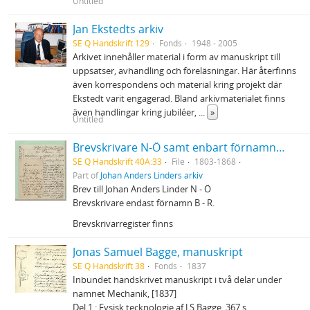
Untitled
Jan Ekstedts arkiv
SE Q Handskrift 129
Fonds
1948 - 2005
Arkivet innehåller material i form av manuskript till
uppsatser, avhandling och föreläsningar. Här återfinns
även korrespondens och material kring projekt där
Ekstedt varit engagerad. Bland arkivmaterialet finns
även handlingar kring jubiléer,
...
»
Untitled
Brevskrivare N-Ö samt enbart förnamn B-R
SE Q Handskrift 40A:33
File
1803-1868
Part of
Johan Anders Linders arkiv
Brev till Johan Anders Linder N - Ö
Brevskrivare endast förnamn B - R.
Brevskrivarregister finns
Jonas Samuel Bagge, manuskript
SE Q Handskrift 38
Fonds
1837
Inbundet handskrivet manuskript i två delar under
namnet Mechanik, [1837]
Del 1 : Fysisk tecknologie af J S Bagge. 367 s.