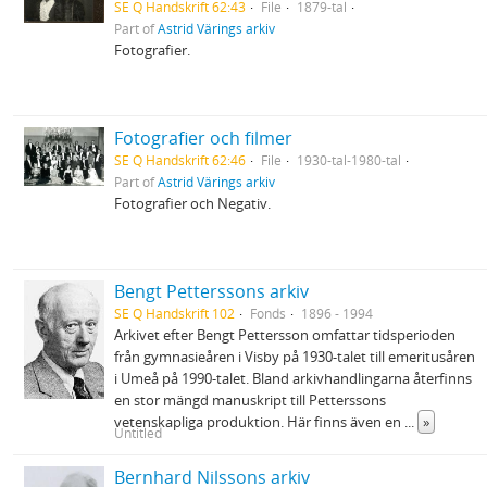
SE Q Handskrift 62:43
File
1879-tal
Part of
Astrid Värings arkiv
Fotografier.
Fotografier och filmer
SE Q Handskrift 62:46
File
1930-tal-1980-tal
Part of
Astrid Värings arkiv
Fotografier och Negativ.
Bengt Petterssons arkiv
SE Q Handskrift 102
Fonds
1896 - 1994
Arkivet efter Bengt Pettersson omfattar tidsperioden
från gymnasieåren i Visby på 1930-talet till emeritusåren
i Umeå på 1990-talet. Bland arkivhandlingarna återfinns
en stor mängd manuskript till Petterssons
vetenskapliga produktion. Här finns även en
...
»
Untitled
Bernhard Nilssons arkiv