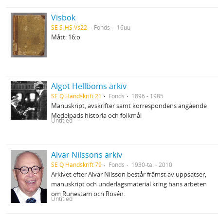
Visbok
SE S-HS Vs22
Fonds
16uu
Mått: 16:o
Algot Hellboms arkiv
SE Q Handskrift 21
Fonds
1896 - 1985
Manuskript, avskrifter samt korrespondens angående
Medelpads historia och folkmål
Untitled
Alvar Nilssons arkiv
SE Q Handskrift 79
Fonds
1930-tal - 2010
Arkivet efter Alvar Nilsson består främst av uppsatser,
manuskript och underlagsmaterial kring hans arbeten
om Runestam och Rosén.
Untitled