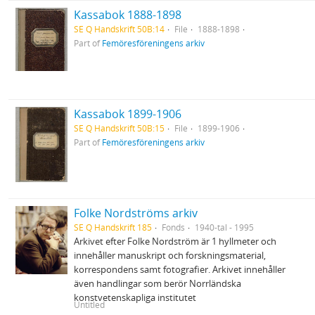
Kassabok 1888-1898
SE Q Handskrift 50B:14
File
1888-1898
Part of
Femöresföreningens arkiv
Kassabok 1899-1906
SE Q Handskrift 50B:15
File
1899-1906
Part of
Femöresföreningens arkiv
Folke Nordströms arkiv
SE Q Handskrift 185
Fonds
1940-tal - 1995
Arkivet efter Folke Nordström är 1 hyllmeter och
innehåller manuskript och forskningsmaterial,
korrespondens samt fotografier. Arkivet innehåller
även handlingar som berör Norrländska
konstvetenskapliga institutet
Untitled