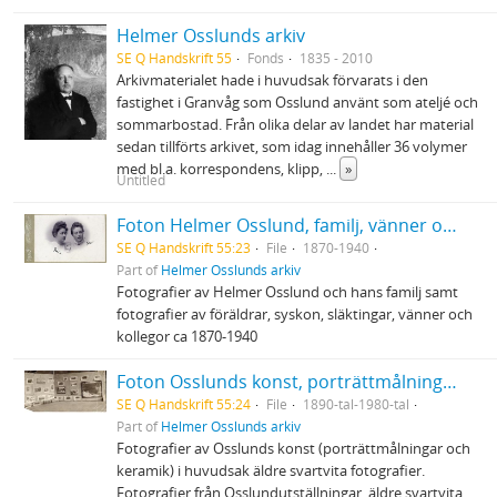
Helmer Osslunds arkiv
SE Q Handskrift 55
Fonds
1835 - 2010
Arkivmaterialet hade i huvudsak förvarats i den
fastighet i Granvåg som Osslund använt som ateljé och
sommarbostad. Från olika delar av landet har material
sedan tillförts arkivet, som idag innehåller 36 volymer
med bl.a. korrespondens, klipp,
...
»
Untitled
Foton Helmer Osslund, familj, vänner och kollegor
SE Q Handskrift 55:23
File
1870-1940
Part of
Helmer Osslunds arkiv
Fotografier av Helmer Osslund och hans familj samt
fotografier av föräldrar, syskon, släktingar, vänner och
kollegor ca 1870-1940
Foton Osslunds konst, porträttmålningar och keramik
SE Q Handskrift 55:24
File
1890-tal-1980-tal
Part of
Helmer Osslunds arkiv
Fotografier av Osslunds konst (porträttmålningar och
keramik) i huvudsak äldre svartvita fotografier.
Fotografier från Osslundutställningar, äldre svartvita