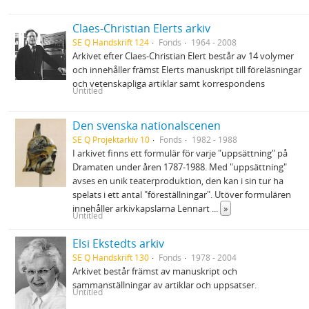
Claes-Christian Elerts arkiv
SE Q Handskrift 124
Fonds
1964 - 2008
Arkivet efter Claes-Christian Elert består av 14 volymer
och innehåller främst Elerts manuskript till föreläsningar
och vetenskapliga artiklar samt korrespondens
Untitled
Den svenska nationalscenen
SE Q Projektarkiv 10
Fonds
1982 - 1988
I arkivet finns ett formulär för varje "uppsättning" på
Dramaten under åren 1787-1988. Med "uppsättning"
avses en unik teaterproduktion, den kan i sin tur ha
spelats i ett antal "föreställningar". Utöver formulären
innehåller arkivkapslarna Lennart
...
»
Untitled
Elsi Ekstedts arkiv
SE Q Handskrift 130
Fonds
1978 - 2004
Arkivet består främst av manuskript och
sammanställningar av artiklar och uppsatser.
Untitled