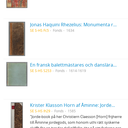
Jonas Haquini Rhezelius: Monumenta runica in Ölandia comitatu Regni Sveciæ Gothiaquæ
SE S-HS Fc5
Fonds
1634
En fransk balettmästares och danslärares i Bruxelles 1614-19 anteckningsbok
SE S-HS S253
Fonds
1614-1619
Krister Klasson Horn af Åminne: Jordebok
SE S-HS Ih29
Fonds
1585
"Jorde-book på her Christiern Claesson [Horn] frijherre
till Åminne jordegods, som honom uthi rätt syskerne