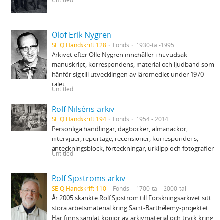
Untitled
Olof Erik Nygren
SE Q Handskrift 128
Fonds
1930-tal-1995
Arkivet efter Olle Nygren innehåller i huvudsak
manuskript, korrespondens, material och ljudband som
hänför sig till utvecklingen av läromedlet under 1970‐
talet.
Untitled
Rolf Nilséns arkiv
SE Q Handskrift 194
Fonds
1954 - 2014
Personliga handlingar, dagböcker, almanackor,
intervjuer, reportage, recensioner, korrespondens,
anteckningsblock, förteckningar, urklipp och fotografier
Untitled
Rolf Sjöströms arkiv
SE Q Handskrift 110
Fonds
1700-tal - 2000-tal
År 2005 skänkte Rolf Sjöström till Forskningsarkivet sitt
stora arbetsmaterial kring Saint-Barthélemy-projektet.
Här finns samlat kopior av arkivmaterial och tryck kring