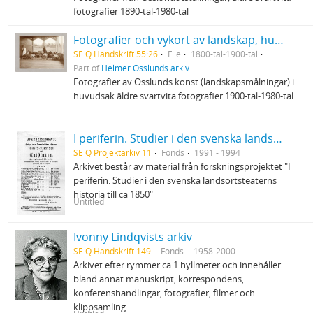
fotografier 1890-tal-1980-tal
Fotografier och vykort av landskap, hus och miljöer
SE Q Handskrift 55:26
File
1800-tal-1900-tal
Part of
Helmer Osslunds arkiv
Fotografier av Osslunds konst (landskapsmålningar) i
huvudsak äldre svartvita fotografier 1900-tal-1980-tal
I periferin. Studier i den svenska landsortsteaterns historia till ca 1850
SE Q Projektarkiv 11
Fonds
1991 - 1994
Arkivet består av material från forskningsprojektet "I
periferin. Studier i den svenska landsortsteaterns
historia till ca 1850"
Untitled
Ivonny Lindqvists arkiv
SE Q Handskrift 149
Fonds
1958-2000
Arkivet efter rymmer ca 1 hyllmeter och innehåller
bland annat manuskript, korrespondens,
konferenshandlingar, fotografier, filmer och
klippsamling.