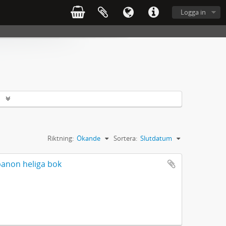
Logga in
r
Riktning:
Ökande
Sortera:
Slutdatum
banon heliga bok