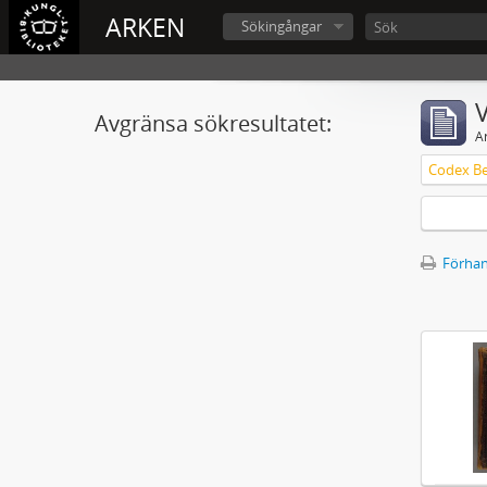
ARKEN
Sökingångar
V
Avgränsa sökresultatet:
A
Förhan