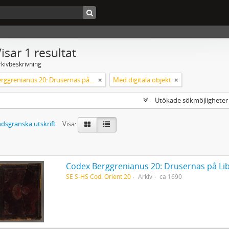
isar 1 resultat
rkivbeskrivning
Codex Berggrenianus 20: Drusernas på Libanon heliga bok
Med digitala objekt
Utökade sökmöjlighete
dsgranska utskrift
Visa:
Codex Berggrenianus 20: Drusernas på Li
SE S-HS Cod. Orient 20
Arkiv
ca 1690