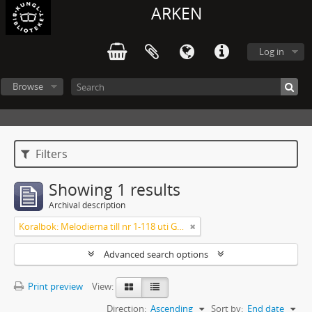
ARKEN
Log in
Browse
Filters
Showing 1 results
Archival description
Koralbok: Melodierna till nr 1-118 uti Gamla Psalmboken, enstämmigt satta
Advanced search options
Print preview
View:
Direction:
Ascending
Sort by:
End date