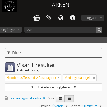
ARKEN
Logga in
ökingångar
Filter
Visar 1 resultat
Arkivbeskrivning
Nicodemus Tessin d.y: Resedagbok
Med digitala objekt
Utökade sökmöjligheter
Förhandsgranska utskrift
Visa:
Riktning:
Ökande
Sortera:
Slutdatum