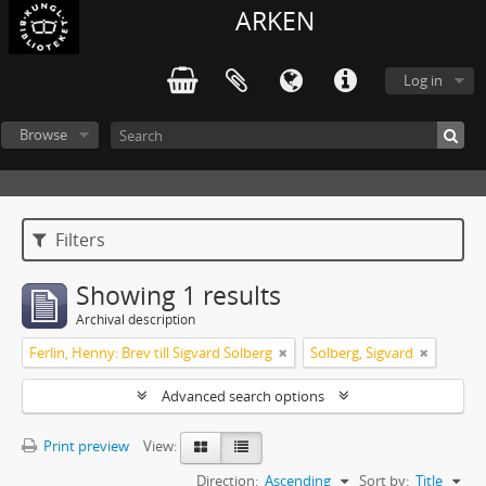
ARKEN
Log in
Browse
Filters
Showing 1 results
Archival description
Ferlin, Henny: Brev till Sigvard Solberg
Solberg, Sigvard
Advanced search options
Print preview
View:
Direction:
Ascending
Sort by:
Title