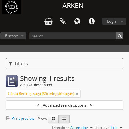
ARKEN
Log in
Browse
Filters
Showing 1 results
Archival description
Gösta Berlings saga (Sättningsförlagan)
Advanced search options
Print preview
View:
Direction:
Ascending
Sort by:
Title