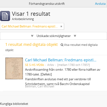
Förhandsgranska utskrift
Avsluta
Visar 1 resultat
Arkivbeskrivning
Carl Michael Bellman: Fredmans epistlar och sånger m.fl. Bellman-texter
Utökade sökmöjligheter
1 resultat med digitala objekt
Visa resultat med digitala
objekt
Carl Michael Bellman: Fredmans epistlar och sånger m.fl. Bellman-texter
SE S-HS Vf26b
Arkiv
[mellan 1780 och 1785?]
Avskriftssamling från omkr. 1780 eller förra hälften av
1780-talet. [Defekt]
Handskriften avslutas med ett par versbrev till
Schröderheim, samt två Bacchi Ordenskapitel
Bellman, Carl Michael
Kungliga biblioteket