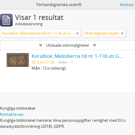
Förhandsgranska utskrift
Avsluta
Visar 1 resultat
Arkivbeskrivning
Koralbok: Melodierna till nr 1-118 uti Gamla Psalmboken, enstämmigt satta
Med digitala objekt
Utökade sökmöjligheter
Koralbok: Melodierna till nr 1-118 uti Gamla Psalmboken, enstämmigt satta
SE S-HS S129
Arkiv
?
Mått: 12:o (oblong)
Kungliga biblioteket
Kontakta oss
Kungliga biblioteket hanterar dina personuppgifter i enlighet med EU:s
dataskyddsförordning (2018), GDPR.