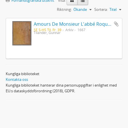
Förhandsgranska utskrift
Visa:
Riktning:
Ökande
Sortera:
Titel
Amours De Monsieur L'abbé Roquette avec Mademoiselle de Montauzier par Monsieur L'abbé Le Camus 1667
SE S-HS Til. Fr. 39
Arkiv
1667
Tilander, Gunnar
Kungliga biblioteket
Kontakta oss
Kungliga biblioteket hanterar dina personuppgifter i enlighet med
EU:s dataskyddsförordning (2018), GDPR.