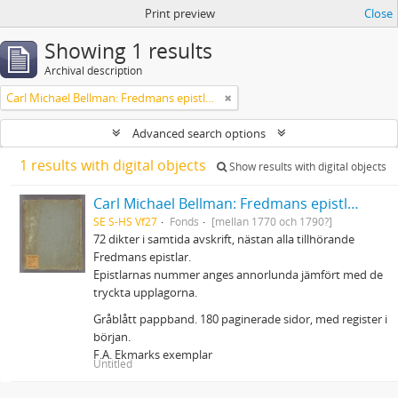
Print preview
Close
Showing 1 results
Archival description
Carl Michael Bellman: Fredmans epistlar m.m.
Advanced search options
1 results with digital objects
Show results with digital objects
Carl Michael Bellman: Fredmans epistlar m.m.
SE S-HS Vf27
Fonds
[mellan 1770 och 1790?]
72 dikter i samtida avskrift, nästan alla tillhörande
Fredmans epistlar.
Epistlarnas nummer anges annorlunda jämfört med de
tryckta upplagorna.
Gråblått pappband. 180 paginerade sidor, med register i
början.
F.A. Ekmarks exemplar
Untitled