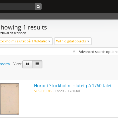
Showing 1 results
chival description
tockholm i slutet på 1760-talet
With digital objects
Advanced search option
preview
View:
Horor i Stockholm i slutet på 1760-talet
SE S-HS I 88
Fonds
1760-tal