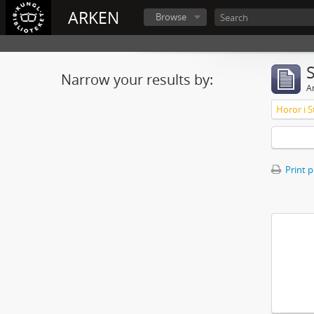
ARKEN
Browse
Narrow your results by:
Ar
Horor i S
Print 