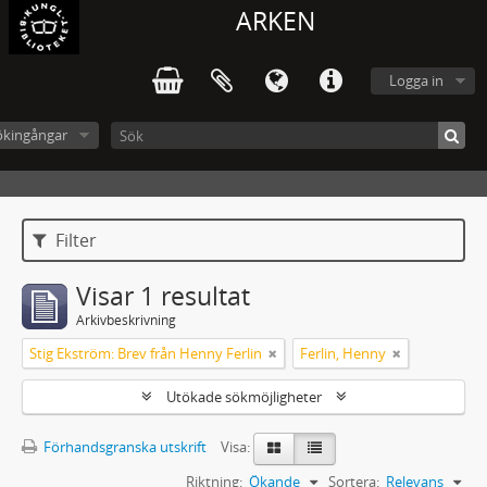
ARKEN
Logga in
ökingångar
Filter
Visar 1 resultat
Arkivbeskrivning
Stig Ekström: Brev från Henny Ferlin
Ferlin, Henny
Utökade sökmöjligheter
Förhandsgranska utskrift
Visa:
Riktning:
Ökande
Sortera:
Relevans