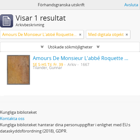
Förhandsgranska utskrift
Avsluta
Visar 1 resultat
Arkivbeskrivning
Amours De Monsieur L'abbé Roquette avec Mademoiselle de Montauzier par Monsieur L'abbé Le Camus 1667
Med digitala objekt
Utökade sökmöjligheter
Amours De Monsieur L'abbé Roquette avec Mademoiselle de Montauzier par Monsieur L'abbé Le Camus 1667
SE S-HS Til. Fr. 39
Arkiv
1667
Tilander, Gunnar
Kungliga biblioteket
Kontakta oss
Kungliga biblioteket hanterar dina personuppgifter i enlighet med EU:s
dataskyddsförordning (2018), GDPR.