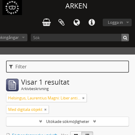
ARKEN
Logga in
ökingångar
Filter
Visar 1 resultat
Arkivbeskrivning
Helsingus, Laurentius Magni: Liber antiphonarius
Med digitala objekt
Utökade sökmöjligheter