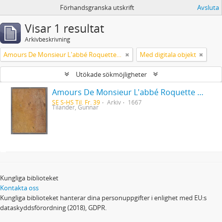
Förhandsgranska utskrift
Avsluta
Visar 1 resultat
Arkivbeskrivning
Amours De Monsieur L'abbé Roquette avec Mademoiselle de Montauzier par Monsieur L'abbé Le Camus 1667
Med digitala objekt
Utökade sökmöjligheter
Amours De Monsieur L'abbé Roquette avec Mademoiselle de Montauzier par Monsieur L'abbé Le Camus 1667
SE S-HS Til. Fr. 39
Arkiv
1667
Tilander, Gunnar
Kungliga biblioteket
Kontakta oss
Kungliga biblioteket hanterar dina personuppgifter i enlighet med EU:s
dataskyddsförordning (2018), GDPR.