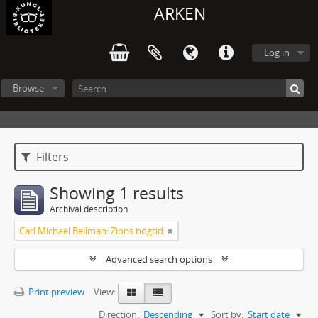
ARKEN
Log in
Browse
Filters
Showing 1 results
Archival description
Carl Michael Bellman: Zions högtid
Advanced search options
Print preview
View:
Direction:
Descending
Sort by:
Start date