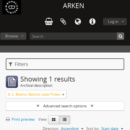
ARKEN
Log in
Browse
Filters
Showing 1 results
Archival description
A. L. Brems: Bericht über Polen
Advanced search options
Print preview
View:
Direction:
Ascending
Sort by:
Start date