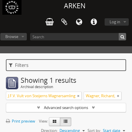
ARKEN
Log in
Browse
Filters
Showing 1 results
Archival description
J.F.V. Vult von Steijerns Wagnersamling
Wagner, Richard,
Advanced search options
Print preview
View:
Direction:
Descending
Sort by:
Start date