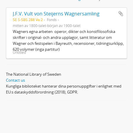
J.F.V. Vult von Steijerns Wagnersamling
SE S-SBS 288 Vu 2
Fonds
mitten av 1800-talet-början av 1900-talet
Wagners egna arbeten: operor, dikter och konstfilosofiska
skrifter i original- och andra upplagor, samt litteratur om
Wagner och festspelen i Bayreuth, recensioner, tidningsurklipp,
620 volymer (inga partitur)
Untitled
The National Library of Sweden
Contact us
Kungliga biblioteket hanterar dina personuppgifter i enlighet med
EU:s dataskyddsförordning (2018), GDPR.