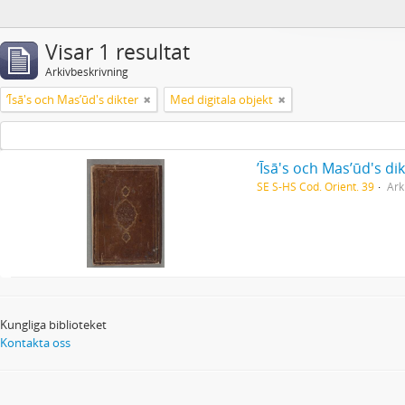
Visar 1 resultat
Arkivbeskrivning
ʼĪsā's och Masʼūd's dikter
Med digitala objekt
ʼĪsā's och Masʼūd's di
SE S-HS Cod. Orient. 39
Ark
Kungliga biblioteket
Kontakta oss