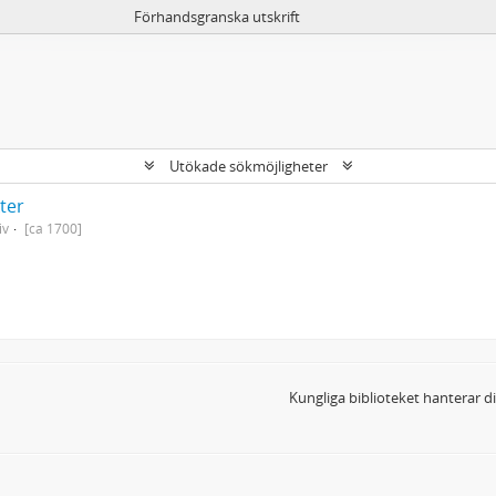
Förhandsgranska utskrift
Utökade sökmöjligheter
kter
iv
[ca 1700]
Kungliga biblioteket hanterar 