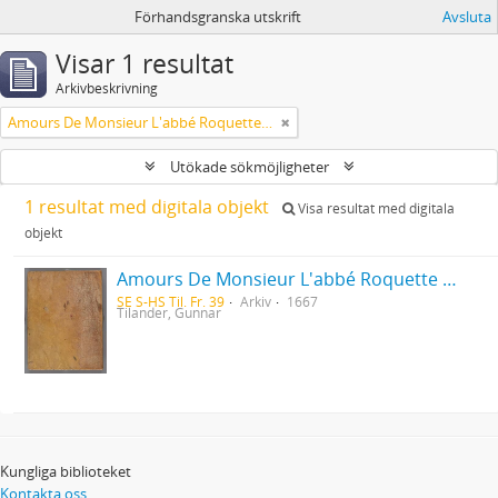
Förhandsgranska utskrift
Avsluta
Visar 1 resultat
Arkivbeskrivning
Amours De Monsieur L'abbé Roquette avec Mademoiselle de Montauzier par Monsieur L'abbé Le Camus 1667
Utökade sökmöjligheter
1 resultat med digitala objekt
Visa resultat med digitala
objekt
Amours De Monsieur L'abbé Roquette avec Mademoiselle de Montauzier par Monsieur L'abbé Le Camus 1667
SE S-HS Til. Fr. 39
Arkiv
1667
Tilander, Gunnar
Kungliga biblioteket
Kontakta oss