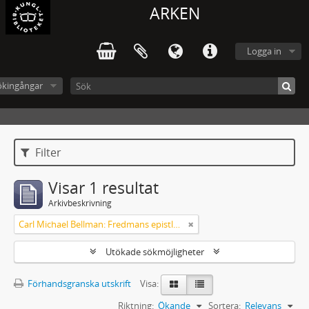
ARKEN
Logga in
ökingångar
Filter
Visar 1 resultat
Arkivbeskrivning
Carl Michael Bellman: Fredmans epistlar och sånger m.fl. Bellman-texter
Utökade sökmöjligheter
Förhandsgranska utskrift
Visa:
Riktning:
Ökande
Sortera:
Relevans