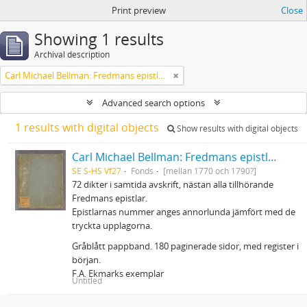
Print preview
Close
Showing 1 results
Archival description
Carl Michael Bellman: Fredmans epistlar m.m.
Advanced search options
1 results with digital objects
Show results with digital objects
Carl Michael Bellman: Fredmans epistlar m.m.
SE S-HS Vf27
Fonds
[mellan 1770 och 1790?]
72 dikter i samtida avskrift, nästan alla tillhörande
Fredmans epistlar.
Epistlarnas nummer anges annorlunda jämfört med de
tryckta upplagorna.
Gråblått pappband. 180 paginerade sidor, med register i
början.
F.A. Ekmarks exemplar
Untitled