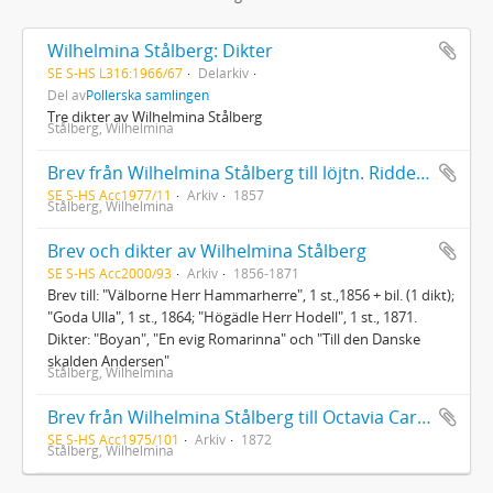
Wilhelmina Stålberg: Dikter
SE S-HS L316:1966/67
Delarkiv
Del av
Pollerska samlingen
Tre dikter av Wilhelmina Stålberg
Stålberg, Wilhelmina
Brev från Wilhelmina Stålberg till löjtn. Ridderstad 1857
SE S-HS Acc1977/11
Arkiv
1857
Stålberg, Wilhelmina
Brev och dikter av Wilhelmina Stålberg
SE S-HS Acc2000/93
Arkiv
1856-1871
Brev till: "Välborne Herr Hammarherre", 1 st.,1856 + bil. (1 dikt);
"Goda Ulla", 1 st., 1864; "Högädle Herr Hodell", 1 st., 1871.
Dikter: "Boyan", "En evig Romarinna" och "Till den Danske
skalden Andersen"
Stålberg, Wilhelmina
Brev från Wilhelmina Stålberg till Octavia Carlén 22/2 1872
SE S-HS Acc1975/101
Arkiv
1872
Stålberg, Wilhelmina