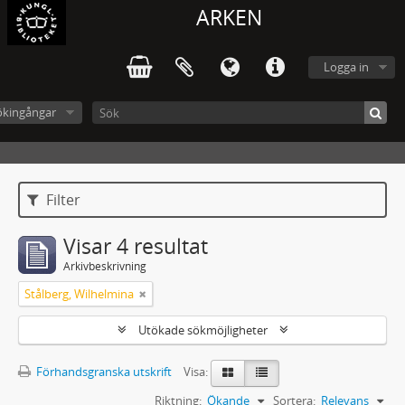
ARKEN
Logga in
ökingångar
Filter
Visar 4 resultat
Arkivbeskrivning
Stålberg, Wilhelmina
Utökade sökmöjligheter
Förhandsgranska utskrift
Visa:
Riktning:
Ökande
Sortera:
Relevans