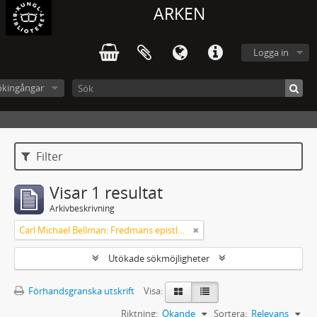
ARKEN
Logga in
ökingångar
Filter
Visar 1 resultat
Arkivbeskrivning
Carl Michael Bellman: Fredmans epistlar [Nechers ex.]. Ep. 1-50
Utökade sökmöjligheter
Förhandsgranska utskrift
Visa:
Riktning:
Ökande
Sortera:
Relevans