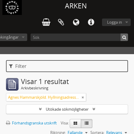
ARKEN
Logga in
ökingångar
Filter
Visar 1 resultat
Arkivbeskrivning
Agnes Hammarskjöld. Hyllningsadresser på 60-årsdagen
Utökade sökmöjligheter
Förhandsgranska utskrift
Visa:
Riktning:
Fallande
Sortera:
Relevans