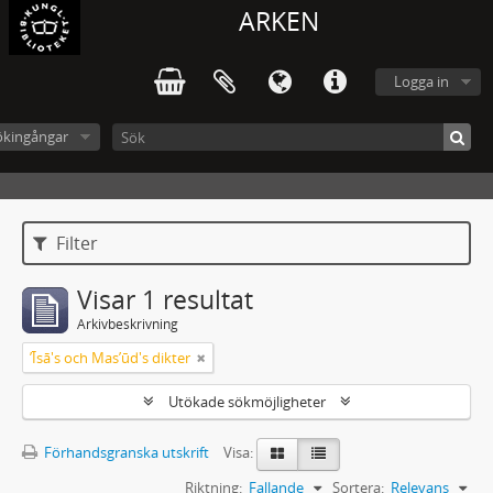
ARKEN
Logga in
ökingångar
Filter
Visar 1 resultat
Arkivbeskrivning
ʼĪsā's och Masʼūd's dikter
Utökade sökmöjligheter
Förhandsgranska utskrift
Visa:
Riktning:
Fallande
Sortera:
Relevans