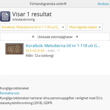
Förhandsgranska utskrift
Avsluta
Visar 1 resultat
Arkivbeskrivning
Koralbok: Melodierna till nr 1-118 uti Gamla Psalmboken, enstämmigt satta
Med digitala objekt
Utökade sökmöjligheter
Koralbok: Melodierna till nr 1-118 uti Gamla Psalmboken, enstämmigt satta
SE S-HS S129
Arkiv
?
Mått: 12:o (oblong)
Kungliga biblioteket
Kontakta oss
Kungliga biblioteket hanterar dina personuppgifter i enlighet med EU:s
dataskyddsförordning (2018), GDPR.