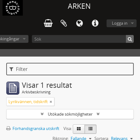
ARKEN
Logga in
ökingångar
Filter
Visar 1 resultat
Arkivbeskrivning
Lyrikvännen, tidskrift
Utökade sökmöjligheter
Förhandsgranska utskrift
Visa:
Riktning:
Fallande
Sortera:
Relevans