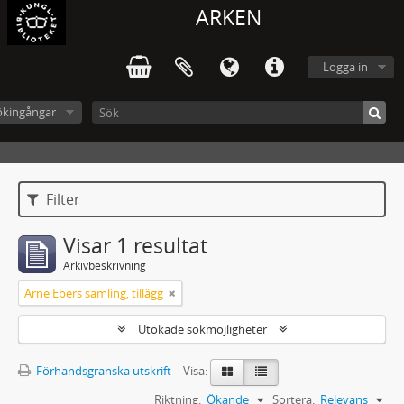
ARKEN
Logga in
ökingångar
Filter
Visar 1 resultat
Arkivbeskrivning
Arne Ebers samling, tillägg
Utökade sökmöjligheter
Förhandsgranska utskrift
Visa:
Riktning:
Ökande
Sortera:
Relevans