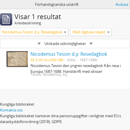
Förhandsgranska utskrift
Avsluta
Visar 1 resultat
Arkivbeskrivning
Nicodemus Tessin d.y: Resedagbok
Med digitala objekt
Utökade sökmöjligheter
Nicodemus Tessin d.y: Resedagbok
SE S-HS Acc2001/88
Arkiv
1687-1688
Nicodemus Tessin den yngres resedagbok från resa i
Europa 1687-1688. Handskrift med skisser
Tessin, Nicodemus, d.y
Kungliga biblioteket
Kontakta oss
Kungliga biblioteket hanterar dina personuppgifter i enlighet med EU:s
dataskyddsförordning (2018), GDPR.