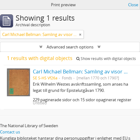
Print preview
Close
Showing 1 results
Archival description
Carl Michael Bellman: Samling av visor och mindre poemer
Advanced search options
1 results with digital objects
Show results with digital objects
Carl Michael Bellman: Samling av visor och mindre poemer
SE S-HS Vf26a
Fonds
[mellan 1770 och 1790?]
Erik Wilhelm Westes avskriftssamling, som anses ha
legat till grund för Epistelutgåvan 1790.
229 paginerade sidor och 15 sidor opaginerat register
Untitled
The National Library of Sweden
Contact us
Kungliga biblioteket hanterar dina personuppgifter i enlighet med EU:s