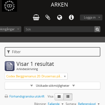
ARKEN
Logga in
ökingångar
Filter
Visar 1 resultat
Arkivbeskrivning
Codex Berggrenianus 20: Drusernas på Libanon heliga bok
Utökade sökmöjligheter
Förhandsgranska utskrift
Visa:
Riktning:
Fallande
Sortera:
Referenskod