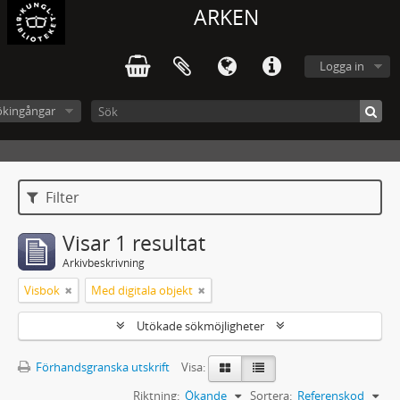
ARKEN
Logga in
ökingångar
Filter
Visar 1 resultat
Arkivbeskrivning
Visbok
Med digitala objekt
Utökade sökmöjligheter
Förhandsgranska utskrift
Visa:
Riktning:
Ökande
Sortera:
Referenskod