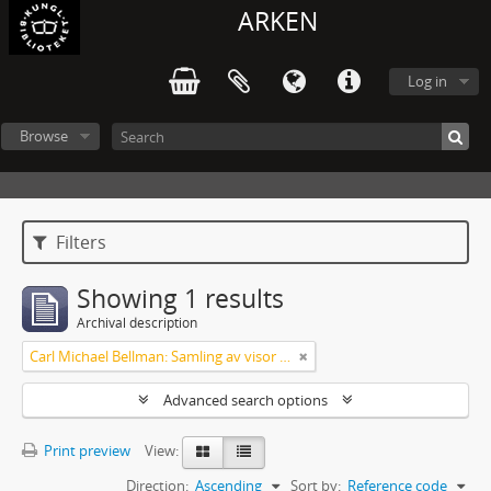
ARKEN
Log in
Browse
Filters
Showing 1 results
Archival description
Carl Michael Bellman: Samling av visor och mindre poemer
Advanced search options
Print preview
View:
Direction:
Ascending
Sort by:
Reference code