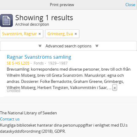
Print preview
Close
Showing 1 results
Archival description
Svanström, Ragnar
Grimberg, Eva
Advanced search options
Ragnar Svanströms samling
SE S-HS L205
Fonds
1929--1987
Brevsamling: korrespondens med diverse personer, brev till och från
Vilhelm Moberg, brev till Greta Svanström. Manuskript: egna och
andras. Dossierer: Folke Bernadotte, Graham Greene, Grimbergs,
Vilhelm Moberg, Herbert Tingsten, Valkommittén i Saar,
...
»
Untitled
The National Library of Sweden
Contact us
Kungliga biblioteket hanterar dina personuppgifter i enlighet med EU:s
dataskyddsförordning (2018), GDPR.